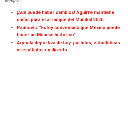
Imago7.
JAGUARS
WIZARDS
¡Aún puede haber cambios! Aguirre mantiene
dudas para el arranque del Mundial 2026
TITANS
WARRIORS
Paunovic: “Estoy convencido que México puede
hacer un Mundial histórico”
COWBOYS
CLIPPERS
Agenda deportiva de hoy: partidos, estadísticas
y resultados en directo
GIANTS
LAKERS
EAGLES
SUNS
COMMANDERS
KINGS
CARDINALS
MAVERICKS
RAMS
ROCKETS
49ERS
GRIZZLIES