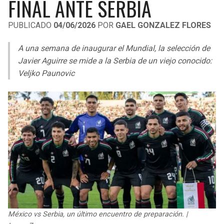
FINAL ANTE SERBIA
LIGA DE EXPANSIÓN MX
UEFA EUROPA LEAGUE
PUBLICADO
04/06/2026
POR
GAEL GONZALEZ FLORES
RAIDERS
CAVALIERS
LEAGUES CUP
UEFA CONFERENCE LEAGUE
A una semana de inaugurar el Mundial, la selección de
MLS
CHARGERS
PISTONS
Javier Aguirre se mide a la Serbia de un viejo conocido:
Veljko Paunovic
COPA LIBERTADORES
RAVENS
PACERS
COPA SUDAMERICANA
BENGALS
BUCKS
LIGA BETPLAY
BROWNS
HAWKS
OTRAS LIGAS
STEELERS
HORNETS
TEXANS
HEAT
COLTS
MAGIC
México vs Serbia, un último encuentro de preparación. |