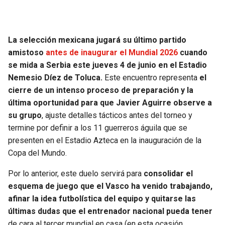
SEAHAWKS
PELICANS
La selección mexicana jugará su último partido
BEARS
SPURS
amistoso
antes de inaugurar el Mundial 2026
cuando
se mida a Serbia este jueves 4 de junio en el Estadio
LIONS
NUGGETS
Nemesio Díez de Toluca.
Este encuentro representa
el
cierre de un intenso proceso de preparación y la
PACKERS
TIMBERWOLVES
última oportunidad para que Javier Aguirre observe a
su grupo
, ajuste detalles tácticos antes del torneo y
VIKINGS
THUNDER
termine por definir a los 11 guerreros águila que se
presenten en el Estadio Azteca en la inauguración de la
FALCONS
TRAIL BLAZERS
Copa del Mundo.
Por lo anterior, este duelo servirá para
consolidar el
PANTHERS
JAZZ
esquema de juego que el Vasco ha venido trabajando,
afinar la idea futbolística del equipo y quitarse las
SAINTS
últimas dudas que el entrenador nacional pueda tener
de cara al tercer mundial en casa (en esta ocasión