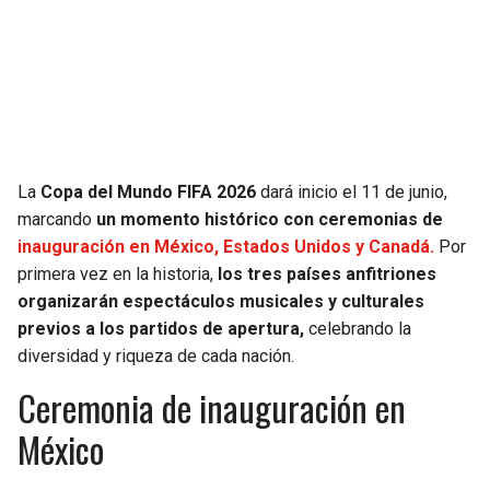
SEAHAWKS
PELICANS
BEARS
SPURS
LIONS
NUGGETS
La
Copa del Mundo FIFA 2026
dará inicio el 11 de junio,
PACKERS
TIMBERWOLVES
marcando
un momento histórico con ceremonias de
inauguración en México, Estados Unidos y Canadá.
Por
VIKINGS
THUNDER
primera vez en la historia,
los tres países anfitriones
organizarán espectáculos musicales y culturales
FALCONS
TRAIL BLAZERS
previos a los partidos de apertura,
celebrando la
diversidad y riqueza de cada nación.
PANTHERS
JAZZ
Ceremonia de inauguración en
México
SAINTS