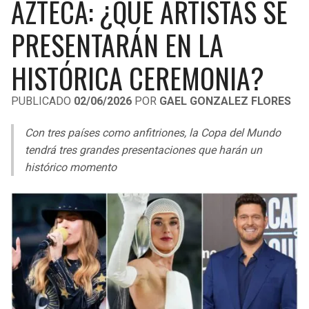
AZTECA: ¿QUÉ ARTISTAS SE
LIGA DE EXPANSIÓN MX
UEFA EUROPA LEAGUE
PRESENTARÁN EN LA
RAIDERS
CAVALIERS
LEAGUES CUP
UEFA CONFERENCE LEAGUE
HISTÓRICA CEREMONIA?
MLS
CHARGERS
PISTONS
PUBLICADO
02/06/2026
POR
GAEL GONZALEZ FLORES
COPA LIBERTADORES
RAVENS
PACERS
Con tres países como anfitriones, la Copa del Mundo
COPA SUDAMERICANA
BENGALS
BUCKS
tendrá tres grandes presentaciones que harán un
LIGA BETPLAY
histórico momento
BROWNS
HAWKS
OTRAS LIGAS
STEELERS
HORNETS
TEXANS
HEAT
COLTS
MAGIC