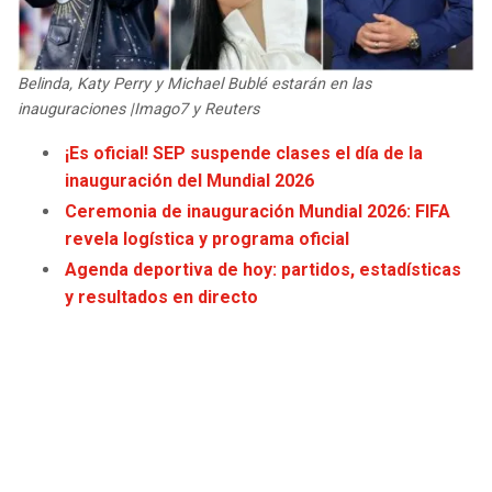
JAGUARS
WIZARDS
TITANS
WARRIORS
Belinda, Katy Perry y Michael Bublé estarán en las
inauguraciones |Imago7 y Reuters
COWBOYS
CLIPPERS
¡Es oficial! SEP suspende clases el día de la
inauguración del Mundial 2026
GIANTS
LAKERS
Ceremonia de inauguración Mundial 2026: FIFA
revela logística y programa oficial
EAGLES
SUNS
Agenda deportiva de hoy: partidos, estadísticas
y resultados en directo
COMMANDERS
KINGS
CARDINALS
MAVERICKS
RAMS
ROCKETS
49ERS
GRIZZLIES