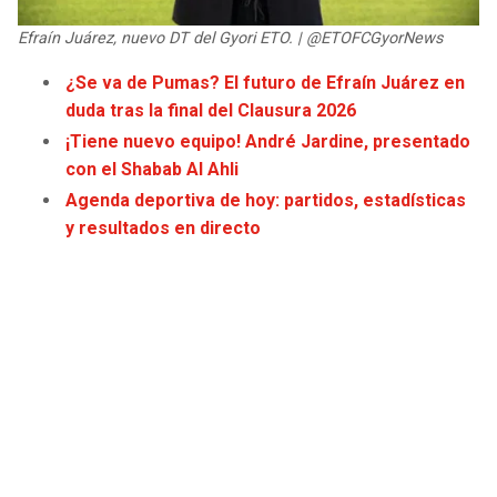
JAGUARS
WIZARDS
Efraín Juárez, nuevo DT del Gyori ETO. | @ETOFCGyorNews
TITANS
WARRIORS
¿Se va de Pumas? El futuro de Efraín Juárez en
duda tras la final del Clausura 2026
COWBOYS
CLIPPERS
¡Tiene nuevo equipo! André Jardine, presentado
con el Shabab Al Ahli
GIANTS
LAKERS
Agenda deportiva de hoy: partidos, estadísticas
y resultados en directo
EAGLES
SUNS
COMMANDERS
KINGS
CARDINALS
MAVERICKS
RAMS
ROCKETS
49ERS
GRIZZLIES