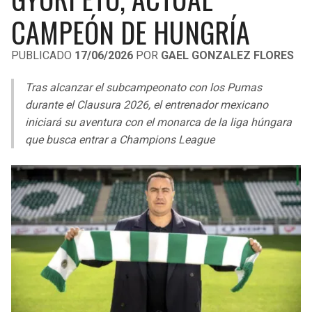
LIGA DE EXPANSIÓN MX
UEFA EUROPA LEAGUE
CAMPEÓN DE HUNGRÍA
RAIDERS
CAVALIERS
LEAGUES CUP
UEFA CONFERENCE LEAGUE
PUBLICADO
17/06/2026
POR
GAEL GONZALEZ FLORES
MLS
CHARGERS
PISTONS
Tras alcanzar el subcampeonato con los Pumas
COPA LIBERTADORES
durante el Clausura 2026, el entrenador mexicano
RAVENS
PACERS
iniciará su aventura con el monarca de la liga húngara
COPA SUDAMERICANA
que busca entrar a Champions League
BENGALS
BUCKS
LIGA BETPLAY
BROWNS
HAWKS
OTRAS LIGAS
STEELERS
HORNETS
TEXANS
HEAT
COLTS
MAGIC