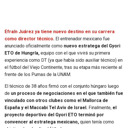
SEAHAWKS
PELICANS
BEARS
SPURS
Efraín Juárez ya tiene nuevo destino en su carrera
como director técnico
.
El entrenador mexicano fue
LIONS
NUGGETS
anunciado oficialmente como
nuevo estratega del Gyori
ETO de Hungría,
equipo con el que vivirá su primera
PACKERS
TIMBERWOLVES
experiencia como DT (ya que había sido auxiliar técnico) en
el fútbol del Viejo Continente, tras su etapa más reciente al
VIKINGS
THUNDER
frente de los Pumas de la UNAM.
FALCONS
TRAIL BLAZERS
El técnico de 38 años firmó con el conjunto húngaro luego
de
un proceso de negociaciones en el que también fue
PANTHERS
JAZZ
vinculado con otros clubes como el Mallorca de
España y el Maccabi Tel Aviv de Israel.
Finalmente,
el
proyecto deportivo del Gyori ETO terminó por
SAINTS
convencer al estratega mexicano,
quien tenía como