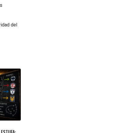
es
vidad del
 ESTUFA: