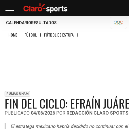
CALENDARIO
RESULTADOS
OLÍM
HOME
I
FÚTBOL
I
FÚTBOL DE ESTUFA
I
FIN DEL CICLO: EFRAÍN JUÁREZ E
PUMAS UNAM
FIN DEL CICLO: EFRAÍN JUÁ
PUBLICADO
04/06/2026
POR
REDACCIÓN CLARO SPORTS
El estratega mexicano habría decidido no continuar con el c