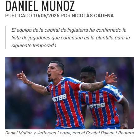
DANIEL MUÑOZ
LIGA DE EXPANSIÓN MX
UEFA EUROPA LEAGUE
PUBLICADO
10/06/2026
POR
NICOLÁS CADENA
RAIDERS
CAVALIERS
LEAGUES CUP
UEFA CONFERENCE LEAGUE
El equipo de la capital de Inglaterra ha confirmado la
MLS
CHARGERS
PISTONS
lista de jugadores que continúan en la plantilla para la
siguiente temporada.
COPA LIBERTADORES
RAVENS
PACERS
COPA SUDAMERICANA
BENGALS
BUCKS
LIGA BETPLAY
BROWNS
HAWKS
OTRAS LIGAS
STEELERS
HORNETS
TEXANS
HEAT
COLTS
MAGIC
Daniel Muñoz y Jefferson Lerma, con el Crystal Palace | Reuters