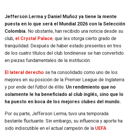
SEAHAWKS
PELICANS
Jefferson Lerma y Daniel Muñoz ya tiene la mente
puesta en lo que será el Mundial 2026 con la Selección
BEARS
SPURS
Colombia.
No obstante, han recibido una noticia desde su
club,
el Crystal Palace
,
que les otorga cierto grado de
LIONS
NUGGETS
tranquilidad. Después de haber estado presentes en tres
de los cuatro títulos del club londinense se han convertido
PACKERS
TIMBERWOLVES
en piezas fundamentales de la institución.
VIKINGS
THUNDER
El lateral derecho
se ha consolidado como uno de los
mejores en su posición de la Premier League de Inglaterra
y por ende del fútbol de élite.
Un rendimiento que no
FALCONS
TRAIL BLAZERS
solamente le ha beneficiado al club inglés, sino que lo
ha puesto en boca de los mejores clubes del mundo.
PANTHERS
JAZZ
Por su parte, Jefferson Lerma, tuvo una temporada
SAINTS
bastante fluctuante. Sin embargo, su influencia y aporte ha
sido indiscutible en el actual campeón de la
UEFA