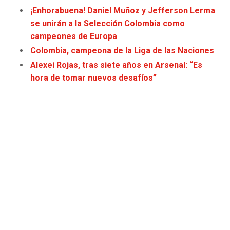
JAGUARS
WIZARDS
¡Enhorabuena! Daniel Muñoz y Jefferson Lerma
se unirán a la Selección Colombia como
campeones de Europa
TITANS
WARRIORS
Colombia, campeona de la Liga de las Naciones
COWBOYS
CLIPPERS
Alexei Rojas, tras siete años en Arsenal: “Es
hora de tomar nuevos desafíos”
GIANTS
LAKERS
EAGLES
SUNS
COMMANDERS
KINGS
CARDINALS
MAVERICKS
RAMS
ROCKETS
49ERS
GRIZZLIES