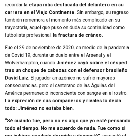
recordar
la etapa más destacada del delantero en su
SEAHAWKS
PELICANS
carrera en el Viejo Continente.
Sin embargo, su regreso
también rememora el momento más complicado en su
trayectoria, aquel que puso en duda su continuidad como
BEARS
SPURS
futbolista profesional:
la fractura de cráneo.
LIONS
NUGGETS
Fue el 29 de noviembre de 2020, en medio de la pandemia
de Covid 19, durante un duelo entre el Arsenal y el
PACKERS
TIMBERWOLVES
Wolverhampton, cuando
Jiménez cayó sobre el césped
tras un choque de cabezas con el defensor brasileño
VIKINGS
THUNDER
David Luiz
. El jugador amazónico no sufrió mayores
consecuencias, pero el canterano de las Águilas del
FALCONS
TRAIL BLAZERS
América permaneció inconsciente con sangre en el rostro.
La expresión de sus compañeros y rivales lo decía
PANTHERS
JAZZ
todo: Jiménez no estaba bien.
“Sé cuándo fue, pero no es algo que yo esté pensando
SAINTS
todo el tiempo. No me acuerdo de nada. Fue como si
me hubiera quedado dormido y desperté”
, comentó el