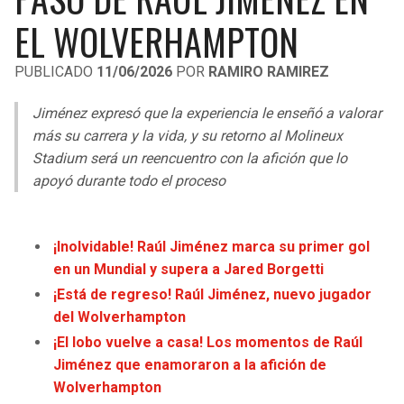
LIGA DE EXPANSIÓN MX
UEFA EUROPA LEAGUE
EL WOLVERHAMPTON
RAIDERS
CAVALIERS
LEAGUES CUP
UEFA CONFERENCE LEAGUE
PUBLICADO
11/06/2026
POR
RAMIRO RAMIREZ
MLS
CHARGERS
PISTONS
Jiménez expresó que la experiencia le enseñó a valorar
COPA LIBERTADORES
más su carrera y la vida, y su retorno al Molineux
RAVENS
PACERS
Stadium será un reencuentro con la afición que lo
COPA SUDAMERICANA
apoyó durante todo el proceso
BENGALS
BUCKS
LIGA BETPLAY
BROWNS
HAWKS
¡Inolvidable! Raúl Jiménez marca su primer gol
OTRAS LIGAS
en un Mundial y supera a Jared Borgetti
STEELERS
HORNETS
¡Está de regreso! Raúl Jiménez, nuevo jugador
del Wolverhampton
TEXANS
HEAT
¡El lobo vuelve a casa! Los momentos de Raúl
Jiménez que enamoraron a la afición de
COLTS
MAGIC
Wolverhampton