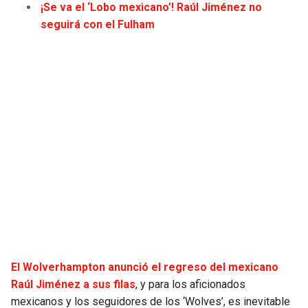
¡Se va el ‘Lobo mexicano’! Raúl Jiménez no
JAGUARS
WIZARDS
seguirá con el Fulham
TITANS
WARRIORS
COWBOYS
CLIPPERS
GIANTS
LAKERS
EAGLES
SUNS
COMMANDERS
KINGS
CARDINALS
MAVERICKS
RAMS
ROCKETS
El Wolverhampton anunció el regreso del mexicano
Raúl Jiménez a sus filas
, y para los aficionados
49ERS
GRIZZLIES
mexicanos y los seguidores de los ‘Wolves’, es inevitable