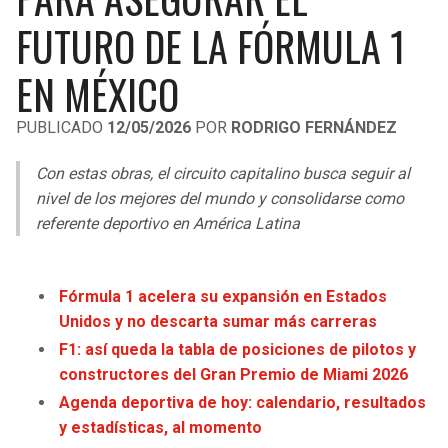
LIGA DE EXPANSIÓN MX
UEFA EUROPA LEAGUE
FUTURO DE LA FÓRMULA 1
RAIDERS
CAVALIERS
LEAGUES CUP
UEFA CONFERENCE LEAGUE
EN MÉXICO
MLS
CHARGERS
PISTONS
PUBLICADO
12/05/2026
POR
RODRIGO FERNÁNDEZ
COPA LIBERTADORES
RAVENS
PACERS
Con estas obras, el circuito capitalino busca seguir al
COPA SUDAMERICANA
nivel de los mejores del mundo y consolidarse como
BENGALS
BUCKS
referente deportivo en América Latina
LIGA BETPLAY
BROWNS
HAWKS
OTRAS LIGAS
Fórmula 1 acelera su expansión en Estados
STEELERS
HORNETS
Unidos y no descarta sumar más carreras
F1: así queda la tabla de posiciones de pilotos y
TEXANS
HEAT
constructores del Gran Premio de Miami 2026
Agenda deportiva de hoy: calendario, resultados
COLTS
MAGIC
y estadísticas, al momento