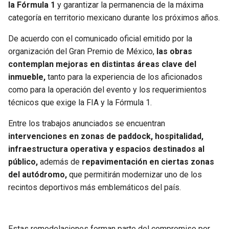
la Fórmula 1
y garantizar la permanencia de la máxima
categoría en territorio mexicano durante los próximos años.
SEAHAWKS
PELICANS
De acuerdo con el comunicado oficial emitido por la
BEARS
SPURS
organización del Gran Premio de México,
las obras
contemplan mejoras en distintas áreas clave del
LIONS
NUGGETS
inmueble,
tanto para la experiencia de los aficionados
como para la operación del evento y los requerimientos
PACKERS
TIMBERWOLVES
técnicos que exige la FIA y la Fórmula 1.
Entre los trabajos anunciados se encuentran
VIKINGS
THUNDER
intervenciones en zonas de paddock, hospitalidad,
infraestructura operativa y espacios destinados al
FALCONS
TRAIL BLAZERS
público,
además de
repavimentación en ciertas zonas
del autódromo,
que permitirán modernizar uno de los
PANTHERS
JAZZ
recintos deportivos más emblemáticos del país.
SAINTS
Estas remodelaciones forman parte del compromiso por