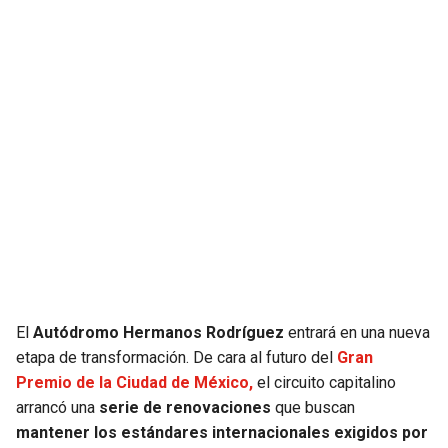
JAGUARS
WIZARDS
TITANS
WARRIORS
COWBOYS
CLIPPERS
GIANTS
LAKERS
EAGLES
SUNS
COMMANDERS
KINGS
CARDINALS
MAVERICKS
El
Autódromo Hermanos Rodríguez
entrará en una nueva
etapa de transformación. De cara al futuro del
Gran
Premio de la Ciudad de México,
el circuito capitalino
RAMS
ROCKETS
arrancó una
serie de renovaciones
que buscan
mantener los estándares internacionales exigidos por
49ERS
GRIZZLIES