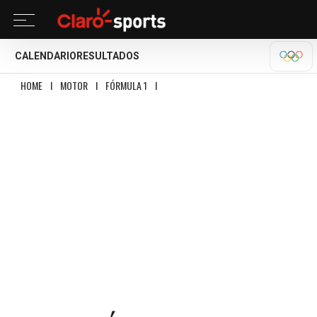
CALENDARIO
RESULTADOS
OLÍM
HOME
I
MOTOR
I
FÓRMULA 1
I
CHECO PÉREZ FINALIZA 20 EN LAS LIBRES