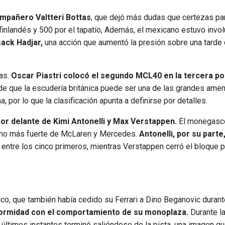
ompañero Valtteri Bottas
, que dejó más dudas que certezas pa
 finlandés y 500 por el tapatío, Además, el mexicano estuvo invo
sack Hadjar,
una acción que aumentó la presión sobre una tarde
vas.
Oscar Piastri colocó el segundo MCL40 en la tercera po
de que la escudería británica puede ser una de las grandes ame
, por lo que la clasificación apunta a definirse por detalles.
por delante de Kimi Antonelli y Max Verstappen.
El monegasc
 ritmo más fuerte de McLaren y Mercedes.
Antonelli, por su parte,
entre los cinco primeros, mientras Verstappen cerró el bloque p
ico, que también había cedido su Ferrari a Dino Beganovic durant
formidad con el comportamiento de su monoplaza.
Durante l
 últimos instantes terminó saliéndose de la pista, una imagen qu