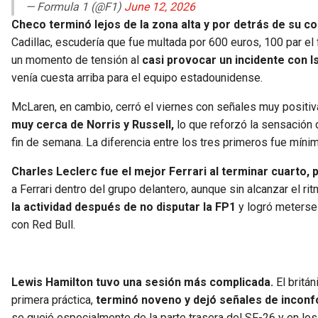
— Formula 1 (@F1)
June 12, 2026
Checo terminó lejos de la zona alta y por detrás de su c
Cadillac, escudería que fue multada por 600 euros, 100 par el
un momento de tensión al
casi provocar un incidente con I
venía cuesta arriba para el equipo estadounidense.
McLaren, en cambio, cerró el viernes con señales muy positi
muy cerca de Norris y Russell,
lo que reforzó la sensación 
fin de semana. La diferencia entre los tres primeros fue mínima
Charles Leclerc fue el mejor Ferrari al terminar cuarto, 
a Ferrari dentro del grupo delantero, aunque sin alcanzar el
la actividad después de no disputar la FP1
y logró meterse 
con Red Bull.
Lewis Hamilton tuvo una sesión más complicada.
El britán
primera práctica,
terminó noveno y dejó señales de incon
se quejó especialmente de la parte trasera del SF-26 y en los