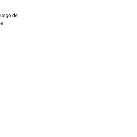
juego de
de