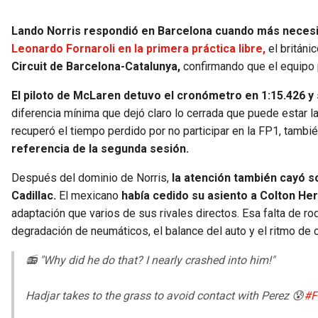
Lando Norris respondió en Barcelona cuando más necesit
Leonardo Fornaroli en la primera práctica libre,
el británi
Circuit de Barcelona-Catalunya,
confirmando que el equipo 
El piloto de McLaren detuvo el cronómetro en 1:15.426 
diferencia mínima que dejó claro lo cerrada que puede estar la 
recuperó el tiempo perdido por no participar en la FP1, tambi
referencia de la segunda sesión.
Después del dominio de Norris,
la atención también cayó s
Cadillac.
El mexicano
había cedido su asiento a Colton Her
adaptación que varios de sus rivales directos. Esa falta de r
degradación de neumáticos, el balance del auto y el ritmo de c
📻 "Why did he do that? I nearly crashed into him!"
Hadjar takes to the grass to avoid contact with Perez 😰
#F