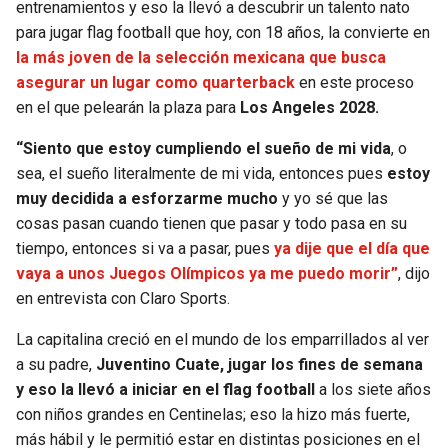
entrenamientos y eso la llevó a descubrir un talento nato
para jugar flag football que hoy, con 18 años, la convierte en
SEAHAWKS
PELICANS
la más joven de la selección mexicana que busca
asegurar un lugar como quarterback
en este proceso
BEARS
SPURS
en el que pelearán la plaza para
Los Angeles 2028.
LIONS
NUGGETS
“Siento que estoy cumpliendo el sueño de mi vida
, o
sea, el sueño literalmente de mi vida, entonces pues
estoy
PACKERS
TIMBERWOLVES
muy decidida a esforzarme mucho
y yo sé que las
cosas pasan cuando tienen que pasar y todo pasa en su
VIKINGS
THUNDER
tiempo, entonces si va a pasar, pues
ya dije que el día que
vaya a unos Juegos Olímpicos ya me puedo morir”
, dijo
en entrevista con Claro Sports.
FALCONS
TRAIL BLAZERS
La capitalina creció en el mundo de los emparrillados al ver
PANTHERS
JAZZ
a su padre,
Juventino Cuate, jugar los fines de semana
y eso la llevó a iniciar en el flag football
a los siete años
SAINTS
con niños grandes en Centinelas; eso la hizo más fuerte,
más hábil y le permitió estar en distintas posiciones en el