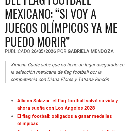
LIGA DE EXPANSIÓN MX
UEFA EUROPA LEAGUE
MEXICANO: “SI VOY A
RAIDERS
CAVALIERS
LEAGUES CUP
UEFA CONFERENCE LEAGUE
JUEGOS OLÍMPICOS YA ME
MLS
CHARGERS
PISTONS
PUEDO MORIR”
COPA LIBERTADORES
RAVENS
PACERS
PUBLICADO
26/05/2026
POR
GABRIELA MENDOZA
COPA SUDAMERICANA
BENGALS
BUCKS
Ximena Cuate sabe que no tiene un lugar asegurado en
LIGA BETPLAY
la selección mexicana de flag football por la
BROWNS
HAWKS
competencia con Diana Flores y Tatiana Rincón
OTRAS LIGAS
STEELERS
HORNETS
Allison Salazar: el flag football salvó su vida y
TEXANS
HEAT
ahora sueña con Los Angeles 2028
El flag football: obligados a ganar medallas
COLTS
MAGIC
olímpicas