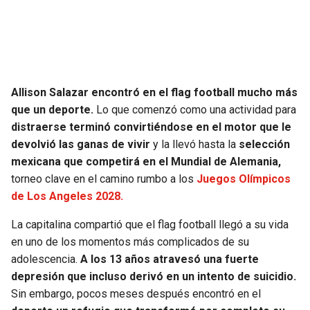
SEAHAWKS
PELICANS
BEARS
SPURS
Allison Salazar encontró en el flag football mucho más
LIONS
NUGGETS
que un deporte.
Lo que comenzó como una actividad para
distraerse terminó convirtiéndose en el motor que le
PACKERS
TIMBERWOLVES
devolvió las ganas de vivir
y la llevó hasta la
selección
mexicana que competirá en el Mundial de Alemania,
VIKINGS
THUNDER
torneo clave en el camino rumbo a los
Juegos Olímpicos
de Los Angeles 2028.
FALCONS
TRAIL BLAZERS
La capitalina compartió que el flag football llegó a su vida
en uno de los momentos más complicados de su
PANTHERS
JAZZ
adolescencia.
A los 13 años atravesó una fuerte
depresión que incluso derivó en un intento de suicidio.
SAINTS
Sin embargo, pocos meses después encontró en el