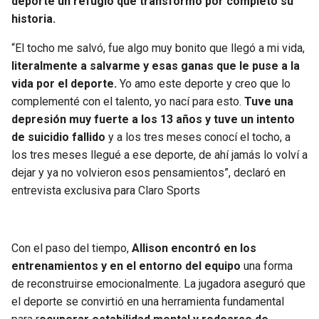
deporte un refugio que transformó por completo su
BUCCANEERS
historia.
“El tocho me salvó, fue algo muy bonito que llegó a mi vida,
literalmente a salvarme y esas ganas que le puse a la
vida por el deporte.
Yo amo este deporte y creo que lo
complementé con el talento, yo nací para esto.
Tuve una
depresión muy fuerte a los 13 años y tuve un intento
de suicidio fallido
y a los tres meses conocí el tocho, a
los tres meses llegué a ese deporte, de ahí jamás lo volví a
dejar y ya no volvieron esos pensamientos”, declaró en
entrevista exclusiva para Claro Sports
Con el paso del tiempo,
Allison encontró en los
entrenamientos y en el entorno del equipo
una forma
de reconstruirse emocionalmente. La jugadora aseguró que
el deporte se convirtió en una herramienta fundamental