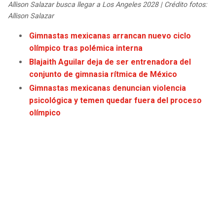
Allison Salazar busca llegar a Los Angeles 2028 | Crédito fotos:
JAGUARS
WIZARDS
Allison Salazar
TITANS
WARRIORS
Gimnastas mexicanas arrancan nuevo ciclo
olímpico tras polémica interna
COWBOYS
CLIPPERS
Blajaith Aguilar deja de ser entrenadora del
conjunto de gimnasia rítmica de México
GIANTS
LAKERS
Gimnastas mexicanas denuncian violencia
psicológica y temen quedar fuera del proceso
EAGLES
SUNS
olímpico
COMMANDERS
KINGS
CARDINALS
MAVERICKS
RAMS
ROCKETS
49ERS
GRIZZLIES