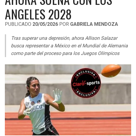
LIGA DE EXPANSIÓN MX
UEFA EUROPA LEAGUE
ANGELES 2028
RAIDERS
CAVALIERS
LEAGUES CUP
UEFA CONFERENCE LEAGUE
PUBLICADO
20/05/2026
POR
GABRIELA MENDOZA
MLS
CHARGERS
PISTONS
Tras superar una depresión, ahora Allison Salazar
COPA LIBERTADORES
busca representar a México en el Mundial de Alemania
RAVENS
PACERS
como parte del proceso para los Juegos Olímpicos
COPA SUDAMERICANA
BENGALS
BUCKS
LIGA BETPLAY
BROWNS
HAWKS
OTRAS LIGAS
STEELERS
HORNETS
TEXANS
HEAT
COLTS
MAGIC