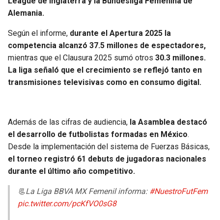
League de Inglaterra y la Bundesliga Femenina de
BUCCANEERS
Alemania.
Según el informe,
durante el Apertura 2025 la
competencia alcanzó 37.5 millones de espectadores,
mientras que el Clausura 2025 sumó otros
30.3 millones.
La liga señaló que el crecimiento se reflejó tanto en
transmisiones televisivas como en consumo digital.
Además de las cifras de audiencia,
la Asamblea destacó
el desarrollo de futbolistas formadas en México
.
Desde la implementación del sistema de Fuerzas Básicas,
el torneo registró 61 debuts de jugadoras nacionales
durante el último año competitivo.
📃La Liga BBVA MX Femenil informa:
#NuestroFutFem
pic.twitter.com/pcKfVO0sG8