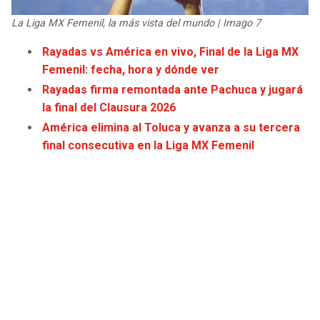
JAGUARS
WIZARDS
La Liga MX Femenil, la más vista del mundo | Imago 7
TITANS
WARRIORS
Rayadas vs América en vivo, Final de la Liga MX
Femenil: fecha, hora y dónde ver
COWBOYS
CLIPPERS
Rayadas firma remontada ante Pachuca y jugará
la final del Clausura 2026
GIANTS
LAKERS
América elimina al Toluca y avanza a su tercera
final consecutiva en la Liga MX Femenil
EAGLES
SUNS
COMMANDERS
KINGS
CARDINALS
MAVERICKS
RAMS
ROCKETS
49ERS
GRIZZLIES