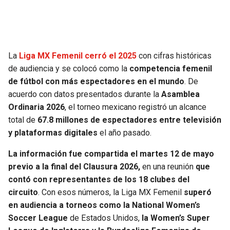
SEAHAWKS
PELICANS
BEARS
SPURS
La
Liga MX Femenil cerró el 2025
con cifras históricas
de audiencia y se colocó como la
competencia femenil
LIONS
NUGGETS
de fútbol con más espectadores en el mundo
. De
acuerdo con datos presentados durante la
Asamblea
PACKERS
TIMBERWOLVES
Ordinaria 2026
, el torneo mexicano registró un alcance
total de
67.8 millones de espectadores entre televisión
VIKINGS
THUNDER
y plataformas digitales
el año pasado.
FALCONS
TRAIL BLAZERS
La información fue compartida el martes 12 de mayo
previo a la final del Clausura 2026,
en una reunión
que
contó con representantes de los 18 clubes del
PANTHERS
JAZZ
circuito
. Con esos números, la Liga MX Femenil
superó
en audiencia a torneos como la National Women’s
SAINTS
Soccer League
de Estados Unidos,
la Women’s Super