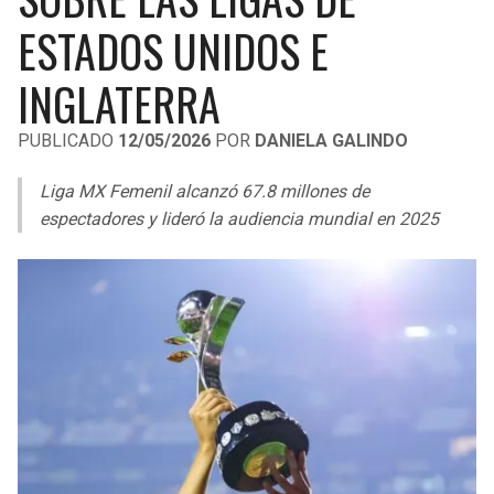
LIGA DE EXPANSIÓN MX
UEFA EUROPA LEAGUE
ESTADOS UNIDOS E
RAIDERS
CAVALIERS
LEAGUES CUP
UEFA CONFERENCE LEAGUE
INGLATERRA
MLS
CHARGERS
PISTONS
PUBLICADO
12/05/2026
POR
DANIELA GALINDO
COPA LIBERTADORES
RAVENS
PACERS
Liga MX Femenil alcanzó 67.8 millones de
COPA SUDAMERICANA
espectadores y lideró la audiencia mundial en 2025
BENGALS
BUCKS
LIGA BETPLAY
BROWNS
HAWKS
OTRAS LIGAS
STEELERS
HORNETS
TEXANS
HEAT
COLTS
MAGIC