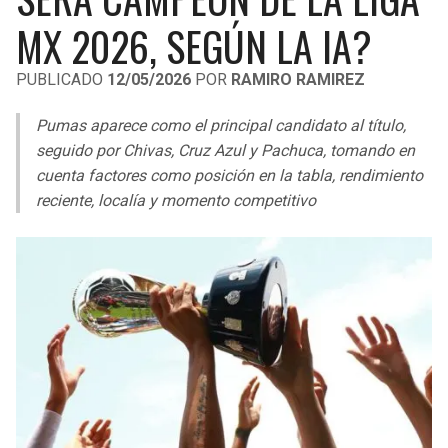
LIGA DE EXPANSIÓN MX
UEFA EUROPA LEAGUE
MX 2026, SEGÚN LA IA?
RAIDERS
CAVALIERS
LEAGUES CUP
UEFA CONFERENCE LEAGUE
PUBLICADO
12/05/2026
POR
RAMIRO RAMIREZ
MLS
CHARGERS
PISTONS
Pumas aparece como el principal candidato al título,
COPA LIBERTADORES
seguido por Chivas, Cruz Azul y Pachuca, tomando en
RAVENS
PACERS
cuenta factores como posición en la tabla, rendimiento
COPA SUDAMERICANA
reciente, localía y momento competitivo
BENGALS
BUCKS
LIGA BETPLAY
BROWNS
HAWKS
OTRAS LIGAS
STEELERS
HORNETS
TEXANS
HEAT
COLTS
MAGIC