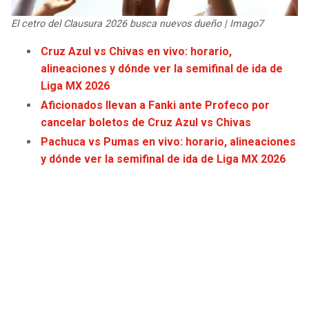
JAGUARS
WIZARDS
El cetro del Clausura 2026 busca nuevos dueño | Imago7
TITANS
WARRIORS
Cruz Azul vs Chivas en vivo: horario,
alineaciones y dónde ver la semifinal de ida de
COWBOYS
CLIPPERS
Liga MX 2026
Aficionados llevan a Fanki ante Profeco por
GIANTS
LAKERS
cancelar boletos de Cruz Azul vs Chivas
Pachuca vs Pumas en vivo: horario, alineaciones
EAGLES
SUNS
y dónde ver la semifinal de ida de Liga MX 2026
COMMANDERS
KINGS
CARDINALS
MAVERICKS
RAMS
ROCKETS
49ERS
GRIZZLIES