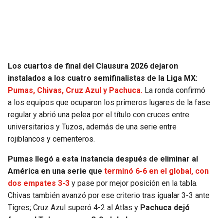
SEAHAWKS
PELICANS
BEARS
SPURS
Los cuartos de final del Clausura 2026 dejaron
LIONS
NUGGETS
instalados a los cuatro semifinalistas de la Liga MX:
Pumas, Chivas, Cruz Azul y Pachuca.
La ronda confirmó
PACKERS
TIMBERWOLVES
a los equipos que ocuparon los primeros lugares de la fase
regular y abrió una pelea por el título con cruces entre
VIKINGS
THUNDER
universitarios y Tuzos, además de una serie entre
rojiblancos y cementeros.
FALCONS
TRAIL BLAZERS
Pumas llegó a esta instancia después de eliminar al
PANTHERS
JAZZ
América en una serie que
terminó 6-6 en el global, con
dos empates 3-3
y pase por mejor posición en la tabla.
Chivas también avanzó por ese criterio tras igualar 3-3 ante
SAINTS
Tigres; Cruz Azul superó 4-2 al Atlas y
Pachuca dejó