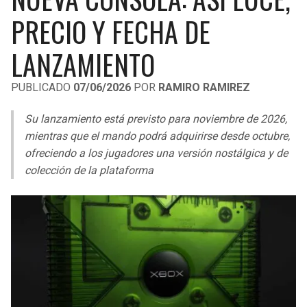
LIGA DE EXPANSIÓN MX
UEFA EUROPA LEAGUE
PRECIO Y FECHA DE
RAIDERS
CAVALIERS
LEAGUES CUP
UEFA CONFERENCE LEAGUE
LANZAMIENTO
MLS
CHARGERS
PISTONS
PUBLICADO
07/06/2026
POR
RAMIRO RAMIREZ
COPA LIBERTADORES
RAVENS
PACERS
Su lanzamiento está previsto para noviembre de 2026,
COPA SUDAMERICANA
mientras que el mando podrá adquirirse desde octubre,
BENGALS
BUCKS
ofreciendo a los jugadores una versión nostálgica y de
LIGA BETPLAY
colección de la plataforma
BROWNS
HAWKS
OTRAS LIGAS
STEELERS
HORNETS
TEXANS
HEAT
COLTS
MAGIC