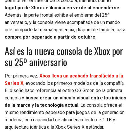
permite ver el interior de la consola, mientras que
el
BUCCANEERS
logotipo de Xbox se ilumina en verde al encenderse
.
Además, la parte frontal exhibe el emblema del 25º
aniversario, y la consola viene acompañada de un mando
que comparte la misma apariencia, disponible también para
compra por separado a partir de octubre.
Así es la nueva consola de Xbox por
su 25º aniversario
Por primera vez,
Xbox lleva un acabado translúcido a la
Series X
, evocando los primeros modelos de la compañía.
El diseño hace referencia al estilo OG Green de la primera
consola y
busca crear un vínculo visual entre los inicios
de la marca y la tecnología actual
. La consola ofrece el
mismo rendimiento esperado para juegos de la generación
moderna, con capacidad de almacenamiento de 1 TB y
arquitectura idéntica a la Xbox Series X estándar.