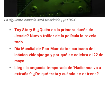
JAGUARS
WIZARDS
TITANS
WARRIORS
La siguiente consola será traslúcida | @XBOX
Toy Story 5: ¿Quién es la primera dueña de
COWBOYS
CLIPPERS
Jessie? Nuevo tráiler de la película lo revela
todo
GIANTS
LAKERS
Día Mundial de Pac-Man: datos curiosos del
icónico videojuego y por qué se celebra el 22 de
EAGLES
SUNS
mayo
Llega la segunda temporada de ‘Nadie nos va a
COMMANDERS
KINGS
extrañar’: ¿De qué trata y cuándo se estrena?
CARDINALS
MAVERICKS
RAMS
ROCKETS
49ERS
GRIZZLIES