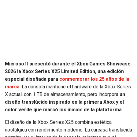
SEAHAWKS
PELICANS
BEARS
SPURS
LIONS
NUGGETS
PACKERS
TIMBERWOLVES
Microsoft presentó durante el Xbox Games Showcase
2026 la Xbox Series X25 Limited Edition, una edición
VIKINGS
THUNDER
especial diseñada para
conmemorar los 25 años de la
marca
. La consola mantiene el hardware de la Xbox Series
FALCONS
TRAIL BLAZERS
X actual, con 1 TB de almacenamiento, pero incorpora
un
diseño translúcido inspirado en la primera Xbox y el
PANTHERS
JAZZ
color verde que marcó los inicios de la plataforma.
El diseño de la Xbox Series X25 combina estética
SAINTS
nostálgica con rendimiento moderno. La carcasa translúcida