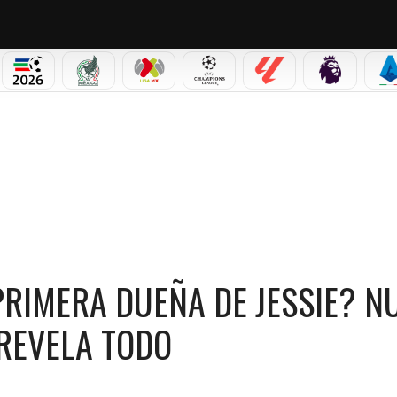
PICOS
MUNDIAL 2026
SELECCIÓN MEXICANA
LIGA MX
CHAMPIONS LEAGUE
LALIGA
PREMIER L
S
DUEÑA DE JESSIE? NUEVO TRÁILER DE LA PELÍCULA LO REVELA TODO
 PRIMERA DUEÑA DE JESSIE? N
 REVELA TODO