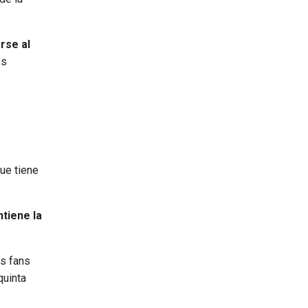
rse al
es
que tiene
ntiene la
os fans
quinta