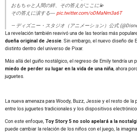
おもちゃと人間の絆、その答えがここに💫
その答えに涙する―
pic.twitter.com/oDMaNm3a6T
— ディズニー・スタジオ（アニメーション）公式 (@DisneySt
La revelación también reavivó una de las teorías más popular
dueña original de Jessie
. Sin embargo, el nuevo diseño de E
distinto dentro del universo de Pixar.
Más allá del guiño nostálgico, el regreso de Emily tendría un 
miedo de perder su lugar en la vida de una niña
, ahora po
juguetes.
La nueva amenaza para Woody, Buzz, Jessie y el resto de la 
entre los juguetes tradicionales y los dispositivos electróni
Con este enfoque,
Toy Story 5 no solo apelará a la nostalg
puede cambiar la relación de los niños con el juego, la imagin