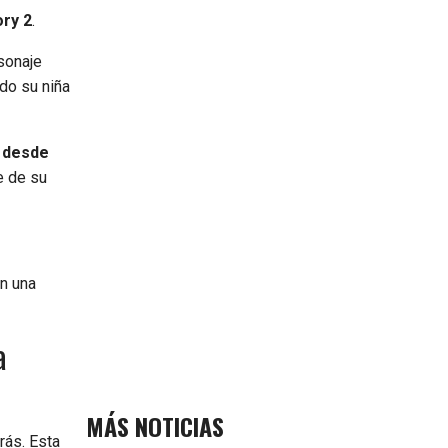
ory 2
.
rsonaje
do su niña
y desde
e de su
n una
a
MÁS NOTICIAS
trás. Esta