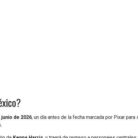
éxico?
 junio de 2026
, un día antes de la fecha marcada por Pixar para 
.
ión de
Kenna Harris
, y traerá de regreso a personajes centrales 