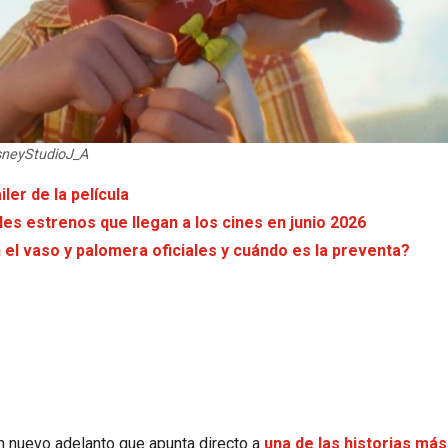
sneyStudioJ_A
ler de la película
les estrenos que llegan a los cines en junio 2026
el vaso y palomera oficiales y cuándo es la preventa?
 nuevo adelanto que apunta directo a
una de las historias más