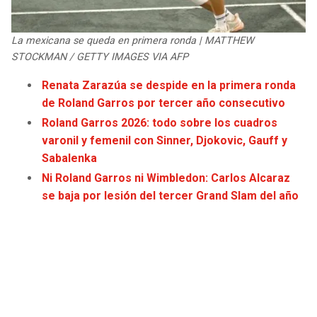
JAGUARS
WIZARDS
La mexicana se queda en primera ronda | MATTHEW
TITANS
WARRIORS
STOCKMAN / GETTY IMAGES VIA AFP
Renata Zarazúa se despide en la primera ronda
COWBOYS
CLIPPERS
de Roland Garros por tercer año consecutivo
Roland Garros 2026: todo sobre los cuadros
GIANTS
LAKERS
varonil y femenil con Sinner, Djokovic, Gauff y
Sabalenka
EAGLES
SUNS
Ni Roland Garros ni Wimbledon: Carlos Alcaraz
se baja por lesión del tercer Grand Slam del año
COMMANDERS
KINGS
CARDINALS
MAVERICKS
RAMS
ROCKETS
49ERS
GRIZZLIES