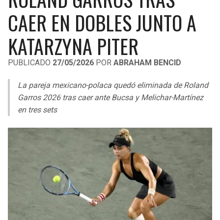
LIGA DE EXPANSIÓN MX
UEFA EUROPA LEAGUE
CAER EN DOBLES JUNTO A
RAIDERS
CAVALIERS
LEAGUES CUP
UEFA CONFERENCE LEAGUE
KATARZYNA PITER
MLS
CHARGERS
PISTONS
PUBLICADO
27/05/2026
POR
ABRAHAM BENCID
COPA LIBERTADORES
RAVENS
PACERS
La pareja mexicano-polaca quedó eliminada de Roland
COPA SUDAMERICANA
Garros 2026 tras caer ante Bucsa y Melichar-Martínez
BENGALS
BUCKS
en tres sets
LIGA BETPLAY
BROWNS
HAWKS
OTRAS LIGAS
STEELERS
HORNETS
TEXANS
HEAT
COLTS
MAGIC