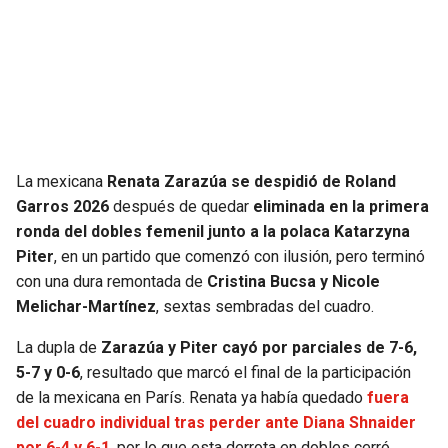
SEAHAWKS
PELICANS
BEARS
SPURS
LIONS
NUGGETS
La mexicana
Renata Zarazúa se despidió de Roland
PACKERS
TIMBERWOLVES
Garros 2026
después de quedar
eliminada en la primera
ronda del dobles femenil junto a la polaca Katarzyna
VIKINGS
THUNDER
Piter
, en un partido que comenzó con ilusión, pero terminó
con una dura remontada de
Cristina Bucsa y Nicole
FALCONS
TRAIL BLAZERS
Melichar-Martínez
, sextas sembradas del cuadro.
La dupla de
Zarazúa y Piter cayó por parciales de 7-6,
PANTHERS
JAZZ
5-7 y 0-6
, resultado que marcó el final de la participación
de la mexicana en París. Renata ya había quedado
fuera
SAINTS
del cuadro individual tras perder ante Diana Shnaider
por 6-4 y 6-1
, por lo que esta derrota en dobles cerró