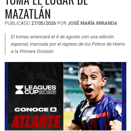
LIGA DE EXPANSIÓN MX
UEFA EUROPA LEAGUE
MAZATLÁN
RAIDERS
CAVALIERS
LEAGUES CUP
UEFA CONFERENCE LEAGUE
PUBLICADO
27/05/2026
POR
JOSÉ MARÍA MIRANDA
MLS
CHARGERS
PISTONS
El torneo arrancará el 4 de agosto con una edición
COPA LIBERTADORES
especial, marcada por el regreso de los Potros de Hierro
RAVENS
PACERS
a la Primera División
COPA SUDAMERICANA
BENGALS
BUCKS
LIGA BETPLAY
BROWNS
HAWKS
OTRAS LIGAS
STEELERS
HORNETS
TEXANS
HEAT
COLTS
MAGIC