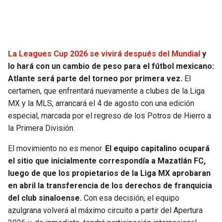
SEAHAWKS
PELICANS
BEARS
SPURS
La Leagues Cup 2026 se vivirá después del Mundial
y
lo hará con un cambio de peso para el fútbol mexicano:
LIONS
NUGGETS
Atlante será parte del torneo por primera vez.
El
certamen, que enfrentará nuevamente a clubes de la Liga
PACKERS
TIMBERWOLVES
MX y la MLS, arrancará el 4 de agosto con una edición
especial, marcada por el regreso de los Potros de Hierro a
VIKINGS
THUNDER
la Primera División.
FALCONS
TRAIL BLAZERS
El movimiento no es menor.
El equipo capitalino ocupará
el sitio que inicialmente correspondía a Mazatlán FC,
luego de que los propietarios de la Liga MX aprobaran
PANTHERS
JAZZ
en abril la transferencia de los derechos de franquicia
del club sinaloense.
Con esa decisión, el equipo
SAINTS
azulgrana volverá al máximo circuito a partir del Apertura