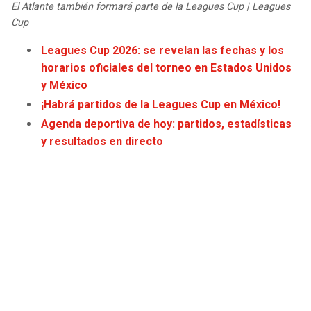
El Atlante también formará parte de la Leagues Cup | Leagues
JAGUARS
WIZARDS
Cup
TITANS
WARRIORS
Leagues Cup 2026: se revelan las fechas y los
horarios oficiales del torneo en Estados Unidos
y México
COWBOYS
CLIPPERS
¡Habrá partidos de la Leagues Cup en México!
GIANTS
LAKERS
Agenda deportiva de hoy: partidos, estadísticas
y resultados en directo
EAGLES
SUNS
COMMANDERS
KINGS
CARDINALS
MAVERICKS
RAMS
ROCKETS
49ERS
GRIZZLIES