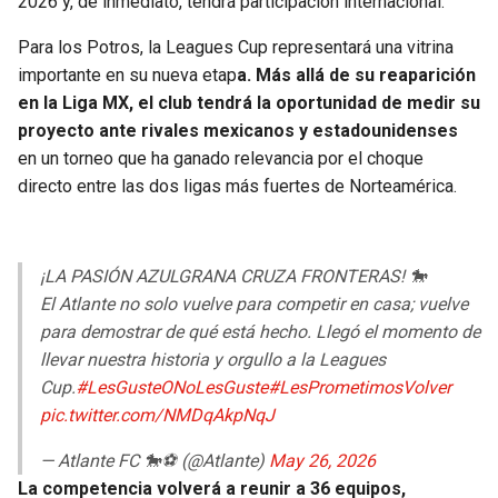
2026 y, de inmediato, tendrá participación internacional.
BUCCANEERS
Para los Potros, la Leagues Cup representará una vitrina
importante en su nueva etap
a. Más allá de su reaparición
en la Liga MX, el club tendrá la oportunidad de medir su
proyecto ante rivales mexicanos y estadounidenses
en un torneo que ha ganado relevancia por el choque
directo entre las dos ligas más fuertes de Norteamérica.
¡LA PASIÓN AZULGRANA CRUZA FRONTERAS! 🐎
El Atlante no solo vuelve para competir en casa; vuelve
para demostrar de qué está hecho. Llegó el momento de
llevar nuestra historia y orgullo a la Leagues
Cup.
#LesGusteONoLesGuste
#LesPrometimosVolver
pic.twitter.com/NMDqAkpNqJ
— Atlante FC 🐎⚽️ (@Atlante)
May 26, 2026
La competencia volverá a reunir a 36 equipos,