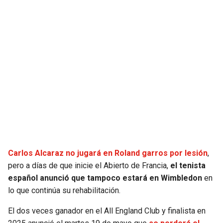
JAGUARS
WIZARDS
TITANS
WARRIORS
COWBOYS
CLIPPERS
GIANTS
LAKERS
EAGLES
SUNS
COMMANDERS
KINGS
Carlos Alcaraz no jugará en Roland garros por lesión
,
CARDINALS
MAVERICKS
pero a días de que inicie el Abierto de Francia,
el tenista
español anunció que tampoco estará en Wimbledon
en
lo que continúa su rehabilitación.
RAMS
ROCKETS
El dos veces ganador en el All England Club y finalista en
49ERS
GRIZZLIES