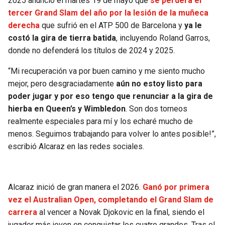
2025 anunció el martes 19 de mayo que
se perderá el
tercer Grand Slam del año por la lesión de la muñeca
SEAHAWKS
PELICANS
derecha
que sufrió en el ATP 500 de Barcelona y
ya le
costó la gira de tierra batida
, incluyendo Roland Garros,
BEARS
SPURS
donde no defenderá los títulos de 2024 y 2025.
“Mi recuperación va por buen camino y me siento mucho
LIONS
NUGGETS
mejor, pero desgraciadamente
aún no estoy listo para
poder jugar y por eso tengo que renunciar a la gira de
PACKERS
TIMBERWOLVES
hierba en Queen’s y Wimbledon
. Son dos torneos
realmente especiales para mí y los echaré mucho de
VIKINGS
THUNDER
menos. Seguimos trabajando para volver lo antes posible!”,
escribió Alcaraz en las redes sociales.
FALCONS
TRAIL BLAZERS
PANTHERS
JAZZ
Alcaraz inició de gran manera el 2026.
Ganó por primera
vez el Australian Open, completando el Grand Slam de
SAINTS
carrera
al vencer a Novak Djokovic en la final, siendo el
jugador más joven en conquistar los cuatro grandes. Tras el