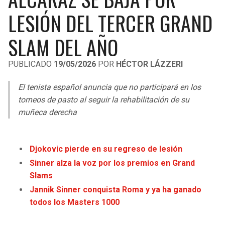
LIGA DE EXPANSIÓN MX
UEFA EUROPA LEAGUE
LESIÓN DEL TERCER GRAND
RAIDERS
CAVALIERS
LEAGUES CUP
UEFA CONFERENCE LEAGUE
SLAM DEL AÑO
MLS
CHARGERS
PISTONS
PUBLICADO
19/05/2026
POR
HÉCTOR LÁZZERI
COPA LIBERTADORES
RAVENS
PACERS
El tenista español anuncia que no participará en los
COPA SUDAMERICANA
torneos de pasto al seguir la rehabilitación de su
BENGALS
BUCKS
muñeca derecha
LIGA BETPLAY
BROWNS
HAWKS
OTRAS LIGAS
Djokovic pierde en su regreso de lesión
STEELERS
HORNETS
Sinner alza la voz por los premios en Grand
Slams
TEXANS
HEAT
Jannik Sinner conquista Roma y ya ha ganado
todos los Masters 1000
COLTS
MAGIC