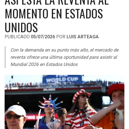
LIGA DE EXPANSIÓN MX
UEFA EUROPA LEAGUE
MOMENTO EN ESTADOS
RAIDERS
CAVALIERS
LEAGUES CUP
UEFA CONFERENCE LEAGUE
UNIDOS
MLS
CHARGERS
PISTONS
PUBLICADO
05/07/2026
POR
LUIS ARTEAGA
COPA LIBERTADORES
RAVENS
PACERS
Con la demanda en su punto más alto, el mercado de
COPA SUDAMERICANA
reventa ofrece una última oportunidad para asistir al
BENGALS
BUCKS
Mundial 2026 en Estados Unidos
LIGA BETPLAY
BROWNS
HAWKS
OTRAS LIGAS
STEELERS
HORNETS
TEXANS
HEAT
COLTS
MAGIC