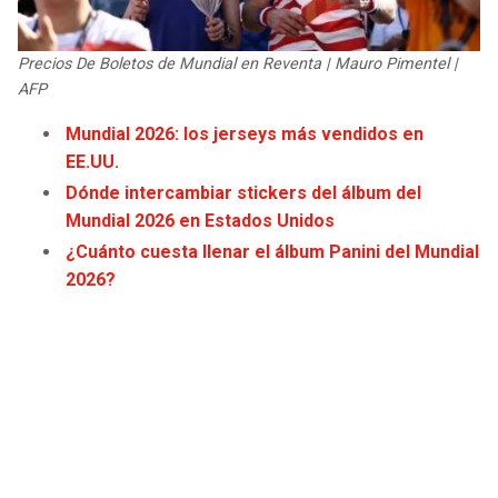
JAGUARS
WIZARDS
Precios De Boletos de Mundial en Reventa | Mauro Pimentel |
TITANS
WARRIORS
AFP
Mundial 2026: los jerseys más vendidos en
COWBOYS
CLIPPERS
EE.UU.
Dónde intercambiar stickers del álbum del
GIANTS
LAKERS
Mundial 2026 en Estados Unidos
¿Cuánto cuesta llenar el álbum Panini del Mundial
EAGLES
SUNS
2026?
COMMANDERS
KINGS
CARDINALS
MAVERICKS
RAMS
ROCKETS
49ERS
GRIZZLIES