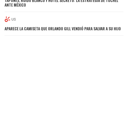
TAPONES, RUIDO BLANCO Y HOTEL SECRETO: LA ESTRATEGIA DE TUCHEL
ANTE MÉXICO
US
APARECE LA CAMISETA QUE ORLANDO GILL VENDIÓ PARA SALVAR A SU HIJO