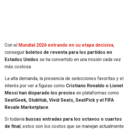
SEAHAWKS
PELICANS
BEARS
SPURS
LIONS
NUGGETS
Con el
Mundial 2026 entrando en su etapa decisiva
,
conseguir
boletos de reventa para los partidos en
PACKERS
TIMBERWOLVES
Estados Unidos
se ha convertido en una misión cada vez
más costosa.
VIKINGS
THUNDER
La alta demanda, la presencia de selecciones favoritas y el
interés por ver a figuras como
Cristiano Ronaldo o Lionel
FALCONS
TRAIL BLAZERS
Messi han disparado los precios
en plataformas como
SeatGeek, StubHub, Vivid Seats, SeatPick y el FIFA
PANTHERS
JAZZ
Resale Marketplace
.
SAINTS
Si todavía
buscas entradas para los octavos o cuartos
de final
, estos son los costos que se manejan actualmente