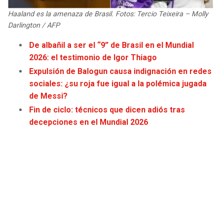
JAGUARS
WIZARDS
Haaland es la amenaza de Brasil. Fotos: Tercio Teixeira – Molly
Darlington / AFP
TITANS
WARRIORS
De albañil a ser el “9” de Brasil en el Mundial
2026: el testimonio de Igor Thiago
COWBOYS
CLIPPERS
Expulsión de Balogun causa indignación en redes
sociales: ¿su roja fue igual a la polémica jugada
GIANTS
LAKERS
de Messi?
Fin de ciclo: técnicos que dicen adiós tras
EAGLES
SUNS
decepciones en el Mundial 2026
COMMANDERS
KINGS
CARDINALS
MAVERICKS
RAMS
ROCKETS
49ERS
GRIZZLIES