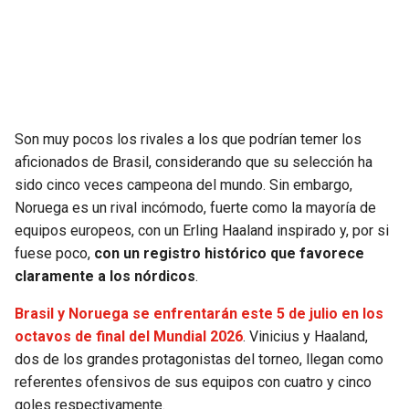
SEAHAWKS
PELICANS
BEARS
SPURS
LIONS
NUGGETS
Son muy pocos los rivales a los que podrían temer los
aficionados de Brasil, considerando que su selección ha
PACKERS
TIMBERWOLVES
sido cinco veces campeona del mundo. Sin embargo,
Noruega es un rival incómodo, fuerte como la mayoría de
VIKINGS
THUNDER
equipos europeos, con un Erling Haaland inspirado y, por si
fuese poco,
con un registro histórico que favorece
FALCONS
TRAIL BLAZERS
claramente a los nórdicos
.
Brasil y Noruega se enfrentarán este 5 de julio en los
PANTHERS
JAZZ
octavos de final del Mundial 2026
. Vinicius y Haaland,
dos de los grandes protagonistas del torneo, llegan como
SAINTS
referentes ofensivos de sus equipos con cuatro y cinco
goles respectivamente.