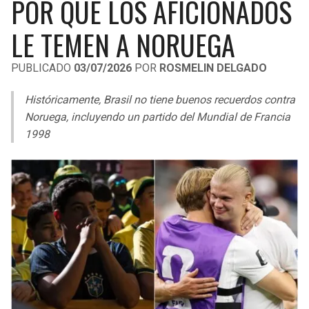
POR QUÉ LOS AFICIONADOS
LIGA DE EXPANSIÓN MX
UEFA EUROPA LEAGUE
LE TEMEN A NORUEGA
RAIDERS
CAVALIERS
LEAGUES CUP
UEFA CONFERENCE LEAGUE
PUBLICADO
03/07/2026
POR
ROSMELIN DELGADO
MLS
CHARGERS
PISTONS
Históricamente, Brasil no tiene buenos recuerdos contra
COPA LIBERTADORES
RAVENS
PACERS
Noruega, incluyendo un partido del Mundial de Francia
COPA SUDAMERICANA
1998
BENGALS
BUCKS
LIGA BETPLAY
BROWNS
HAWKS
OTRAS LIGAS
STEELERS
HORNETS
TEXANS
HEAT
COLTS
MAGIC