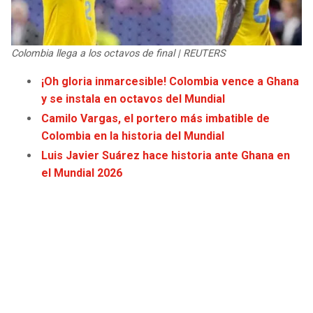
JAGUARS
WIZARDS
TITANS
WARRIORS
Colombia llega a los octavos de final | REUTERS
¡Oh gloria inmarcesible! Colombia vence a Ghana
COWBOYS
CLIPPERS
y se instala en octavos del Mundial
Camilo Vargas, el portero más imbatible de
GIANTS
LAKERS
Colombia en la historia del Mundial
Luis Javier Suárez hace historia ante Ghana en
EAGLES
SUNS
el Mundial 2026
COMMANDERS
KINGS
CARDINALS
MAVERICKS
RAMS
ROCKETS
49ERS
GRIZZLIES