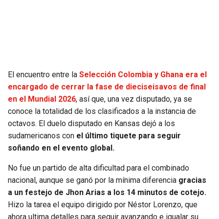
SEAHAWKS
PELICANS
BEARS
SPURS
LIONS
NUGGETS
El encuentro entre la
Selección Colombia y Ghana era el
encargado de cerrar la fase de dieciseisavos de final
PACKERS
TIMBERWOLVES
en el Mundial 2026
, así que, una vez disputado, ya se
conoce la totalidad de los clasificados a la instancia de
VIKINGS
THUNDER
octavos. El duelo disputado en Kansas dejó a los
sudamericanos con
el último tiquete para seguir
FALCONS
TRAIL BLAZERS
soñando en el evento global.
No fue un partido de alta dificultad para el combinado
PANTHERS
JAZZ
nacional, aunque se ganó por la mínima diferencia
gracias
a un festejo de Jhon Arias a los 14 minutos de cotejo.
SAINTS
Hizo la tarea el equipo dirigido por Néstor Lorenzo, que
ahora ultima detalles para seguir avanzando e igualar su