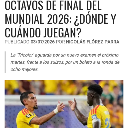
OCTAVOS DE FINAL DEL
LIGA DE EXPANSIÓN MX
UEFA EUROPA LEAGUE
MUNDIAL 2026: ¿DÓNDE Y
RAIDERS
CAVALIERS
LEAGUES CUP
UEFA CONFERENCE LEAGUE
CUÁNDO JUEGAN?
MLS
CHARGERS
PISTONS
PUBLICADO
03/07/2026
POR
NICOLÁS FLÓREZ PARRA
COPA LIBERTADORES
RAVENS
PACERS
La ‘Tricolor’ aguarda por un nuevo examen el próximo
COPA SUDAMERICANA
BENGALS
BUCKS
martes, frente a los suizos, por un boleto a la ronda de
LIGA BETPLAY
ocho mejores.
BROWNS
HAWKS
OTRAS LIGAS
STEELERS
HORNETS
TEXANS
HEAT
COLTS
MAGIC