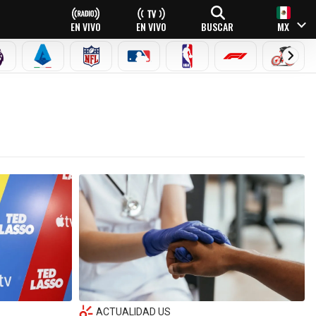
EN VIVO
EN VIVO
BUSCAR
MX
PREMIER LEAGUE
SERIE A
NFL
MLB
NBA
FÓRMULA 1
CICLI
ACTUALIDAD US