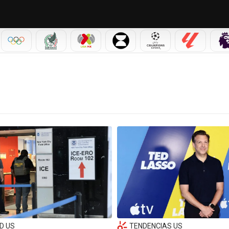
IAL 2026
OLÍMPICOS
SELECCIÓN MEXICANA
LIGA MX
LEAGUES CUP
CHAMPIONS LEAGUE
LALIGA
D US
TENDENCIAS US