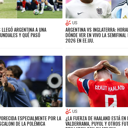
US
 LLEGÓ ARGENTINA A UNA
ARGENTINA VS INGLATERRA: HORAR
MUNDIALES Y QUÉ PASÓ
DÓNDE VER EN VIVO LA SEMIFINAL
2026 EN EE.UU.
US
VORECIDA ESPECIALMENTE POR LA
¿LA FUERZA DE HAALAND ESTÁ EN 
 SCALONI DE LA POLÉMICA
VALDERRAMA, PUYOL Y OTROS FU