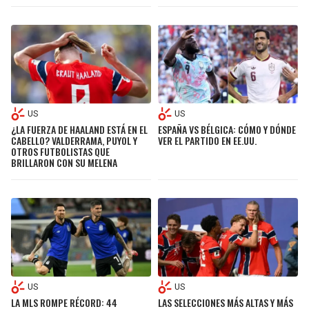
JAGUARS
WIZARDS
TITANS
WARRIORS
COWBOYS
CLIPPERS
US
US
GIANTS
LAKERS
¿LA FUERZA DE HAALAND ESTÁ EN EL
ESPAÑA VS BÉLGICA: CÓMO Y DÓNDE
CABELLO? VALDERRAMA, PUYOL Y
VER EL PARTIDO EN EE.UU.
OTROS FUTBOLISTAS QUE
EAGLES
SUNS
BRILLARON CON SU MELENA
COMMANDERS
KINGS
CARDINALS
MAVERICKS
RAMS
ROCKETS
US
US
49ERS
GRIZZLIES
LA MLS ROMPE RÉCORD: 44
LAS SELECCIONES MÁS ALTAS Y MÁS