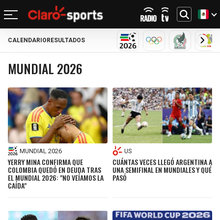
CALENDARIO
RESULTADOS
REGRESAR
REGRESAR
REGRESAR
REGRESAR
REGRESAR
REGRESAR
REGRESAR
REGRESAR
MUNDIAL 2026
OLÍMPICOS
SELECCIÓN
LIG
MUNDIAL 2026
FÚTBOL
FÚTBOL INTERNACIONAL
MOTOR
NFL
NBA
BÉISBOL
OTROS DEPORTES
ACTUALIDAD
MUNDIAL 2026
CHAMPIONS LEAGUE
FÓRMULA 1
MEXICANO
CICLISMO
TENDENCIAS
BILLS
CELTICS
LIGA MX
LALIGA
NASCAR
MLB
TENIS
MÚSICA
DOLPHINS
NETS
SELECCIÓN MEXICANA
PREMIER LEAGUE
BOXEO
CINE Y TV
PATRIOTS
KNICKS
MUNDIAL 2026
US
CONCACHAMPIONS
SERIE A
GOLF
VIDEOJUEGOS
YERRY MINA CONFIRMA QUE
CUÁNTAS VECES LLEGÓ ARGENTINA A
JETS
76ERS
COLOMBIA QUEDÓ EN DEUDA TRAS
UNA SEMIFINAL EN MUNDIALES Y QUÉ
EL MUNDIAL 2026: "NO VEÍAMOS LA
PASÓ
FÚTBOL DE ESTUFA
BUNDESLIGA
UFC
CAÍDA"
BRONCOS
RAPTORS
FÚTBOL FEMENIL
LIGUE 1
CHIEFS
BULLS