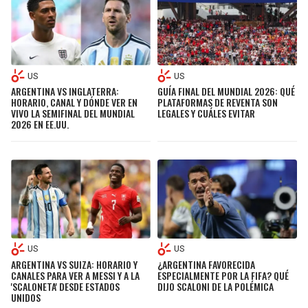
LIGA DE EXPANSIÓN MX
UEFA EUROPA LEAGUE
RAIDERS
CAVALIERS
LEAGUES CUP
UEFA CONFERENCE LEAGUE
MLS
CHARGERS
PISTONS
US
US
ARGENTINA VS INGLATERRA:
GUÍA FINAL DEL MUNDIAL 2026: QUÉ
COPA LIBERTADORES
HORARIO, CANAL Y DÓNDE VER EN
PLATAFORMAS DE REVENTA SON
RAVENS
PACERS
VIVO LA SEMIFINAL DEL MUNDIAL
LEGALES Y CUÁLES EVITAR
2026 EN EE.UU.
COPA SUDAMERICANA
BENGALS
BUCKS
LIGA BETPLAY
BROWNS
HAWKS
OTRAS LIGAS
STEELERS
HORNETS
TEXANS
HEAT
US
US
ARGENTINA VS SUIZA: HORARIO Y
¿ARGENTINA FAVORECIDA
CANALES PARA VER A MESSI Y A LA
ESPECIALMENTE POR LA FIFA? QUÉ
'SCALONETA' DESDE ESTADOS
DIJO SCALONI DE LA POLÉMICA
COLTS
MAGIC
UNIDOS