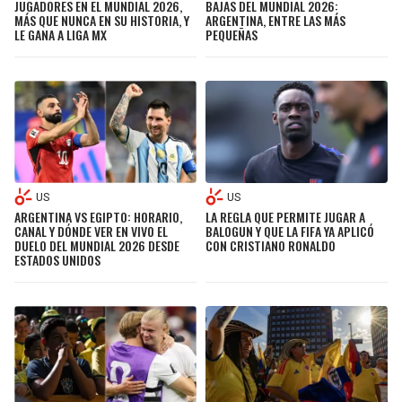
JUGADORES EN EL MUNDIAL 2026,
BAJAS DEL MUNDIAL 2026:
MÁS QUE NUNCA EN SU HISTORIA, Y
ARGENTINA, ENTRE LAS MÁS
LE GANA A LIGA MX
PEQUEÑAS
SEAHAWKS
PELICANS
BEARS
SPURS
LIONS
NUGGETS
PACKERS
TIMBERWOLVES
US
US
ARGENTINA VS EGIPTO: HORARIO,
LA REGLA QUE PERMITE JUGAR A
VIKINGS
THUNDER
CANAL Y DÓNDE VER EN VIVO EL
BALOGUN Y QUE LA FIFA YA APLICÓ
DUELO DEL MUNDIAL 2026 DESDE
CON CRISTIANO RONALDO
ESTADOS UNIDOS
FALCONS
TRAIL BLAZERS
PANTHERS
JAZZ
SAINTS