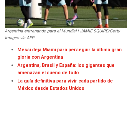
JAGUARS
WIZARDS
TITANS
WARRIORS
Argentina entrenando para el Mundial | JAMIE SQUIRE/Getty
COWBOYS
CLIPPERS
Images via AFP
Messi deja Miami para perseguir la última gran
GIANTS
LAKERS
gloria con Argentina
Argentina, Brasil y España: los gigantes que
EAGLES
SUNS
amenazan el sueño de todo
La guía definitiva para vivir cada partido de
COMMANDERS
KINGS
México desde Estados Unidos
CARDINALS
MAVERICKS
RAMS
ROCKETS
49ERS
GRIZZLIES