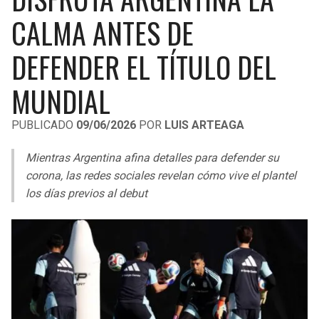
LIGA DE EXPANSIÓN MX
UEFA EUROPA LEAGUE
CALMA ANTES DE
RAIDERS
CAVALIERS
LEAGUES CUP
UEFA CONFERENCE LEAGUE
DEFENDER EL TÍTULO DEL
MLS
CHARGERS
PISTONS
MUNDIAL
COPA LIBERTADORES
RAVENS
PACERS
PUBLICADO
09/06/2026
POR
LUIS ARTEAGA
COPA SUDAMERICANA
BENGALS
BUCKS
Mientras Argentina afina detalles para defender su
LIGA BETPLAY
corona, las redes sociales revelan cómo vive el plantel
BROWNS
HAWKS
los días previos al debut
OTRAS LIGAS
STEELERS
HORNETS
TEXANS
HEAT
COLTS
MAGIC