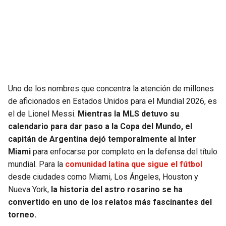
SEAHAWKS
PELICANS
BEARS
SPURS
LIONS
NUGGETS
Uno de los nombres que concentra la atención de millones
PACKERS
TIMBERWOLVES
de aficionados en Estados Unidos para el Mundial 2026, es
el de Lionel Messi.
Mientras la MLS detuvo su
VIKINGS
THUNDER
calendario para dar paso a la Copa del Mundo, el
capitán de Argentina dejó temporalmente al Inter
FALCONS
TRAIL BLAZERS
Miami
para enfocarse por completo en la defensa del título
mundial. Para la
comunidad latina que sigue el fútbol
desde ciudades como Miami, Los Ángeles, Houston y
PANTHERS
JAZZ
Nueva York,
la historia del astro rosarino se ha
convertido en uno de los relatos más fascinantes del
SAINTS
torneo.