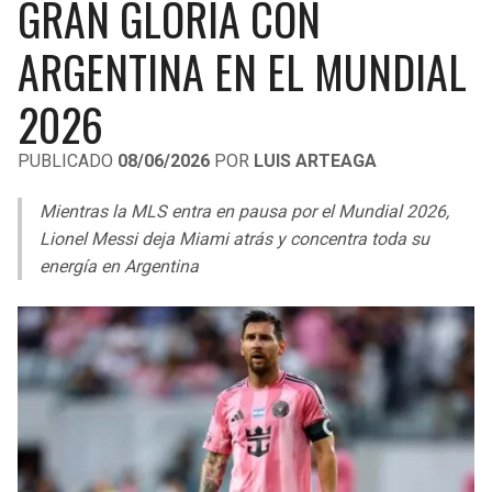
GRAN GLORIA CON
LIGA DE EXPANSIÓN MX
UEFA EUROPA LEAGUE
ARGENTINA EN EL MUNDIAL
RAIDERS
CAVALIERS
LEAGUES CUP
UEFA CONFERENCE LEAGUE
2026
MLS
CHARGERS
PISTONS
PUBLICADO
08/06/2026
POR
LUIS ARTEAGA
COPA LIBERTADORES
RAVENS
PACERS
Mientras la MLS entra en pausa por el Mundial 2026,
COPA SUDAMERICANA
BENGALS
BUCKS
Lionel Messi deja Miami atrás y concentra toda su
LIGA BETPLAY
energía en Argentina
BROWNS
HAWKS
OTRAS LIGAS
STEELERS
HORNETS
TEXANS
HEAT
COLTS
MAGIC