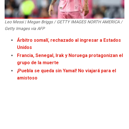
JAGUARS
WIZARDS
TITANS
WARRIORS
Leo Messi | Megan Briggs / GETTY IMAGES NORTH AMERICA /
Getty Images via AFP
COWBOYS
CLIPPERS
Árbitro somalí, rechazado al ingresar a Estados
Unidos
GIANTS
LAKERS
Francia, Senegal, Irak y Noruega protagonizan el
grupo de la muerte
EAGLES
SUNS
¡Puebla se queda sin Yamal! No viajará para el
amistoso
COMMANDERS
KINGS
CARDINALS
MAVERICKS
RAMS
ROCKETS
49ERS
GRIZZLIES