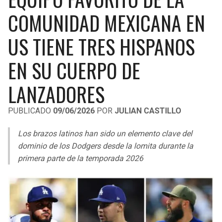
LIGA DE EXPANSIÓN MX
UEFA EUROPA LEAGUE
COMUNIDAD MEXICANA EN
RAIDERS
CAVALIERS
LEAGUES CUP
UEFA CONFERENCE LEAGUE
US TIENE TRES HISPANOS
MLS
CHARGERS
PISTONS
EN SU CUERPO DE
COPA LIBERTADORES
RAVENS
PACERS
LANZADORES
COPA SUDAMERICANA
BENGALS
BUCKS
PUBLICADO
09/06/2026
POR
JULIAN CASTILLO
LIGA BETPLAY
BROWNS
HAWKS
Los brazos latinos han sido un elemento clave del
OTRAS LIGAS
dominio de los Dodgers desde la lomita durante la
STEELERS
HORNETS
primera parte de la temporada 2026
TEXANS
HEAT
COLTS
MAGIC