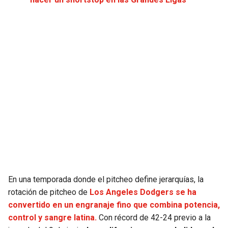
SEAHAWKS
PELICANS
BEARS
SPURS
LIONS
NUGGETS
PACKERS
TIMBERWOLVES
VIKINGS
THUNDER
FALCONS
TRAIL BLAZERS
PANTHERS
JAZZ
En una temporada donde el pitcheo define jerarquías, la
rotación de pitcheo de
Los Angeles Dodgers se ha
convertido en un engranaje fino que combina potencia,
SAINTS
control y sangre latina.
Con récord de 42-24 previo a la