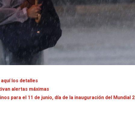
 aquí los detalles
tivan alertas máximas
s para el 11 de junio, día de la inauguración del Mundial 