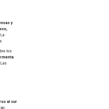
ensas y
sco,
 La
s.
bre los
tormenta
 Las
ros al sur
ran