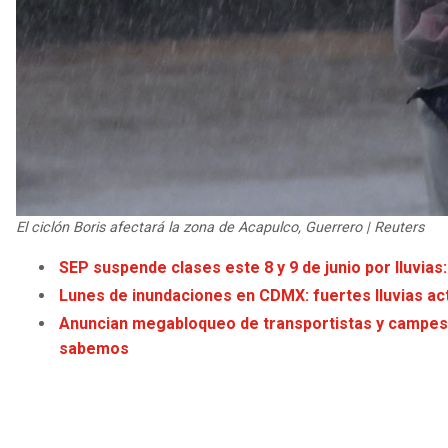
El ciclón Boris afectará la zona de Acapulco, Guerrero | Reuters
SEP suspende clases este 8 y 9 de junio por lluvias:
Lunes de inundaciones en CDMX: fuertes lluvias ac
Anuncian megabloqueo de transportistas y campesino
sabemos