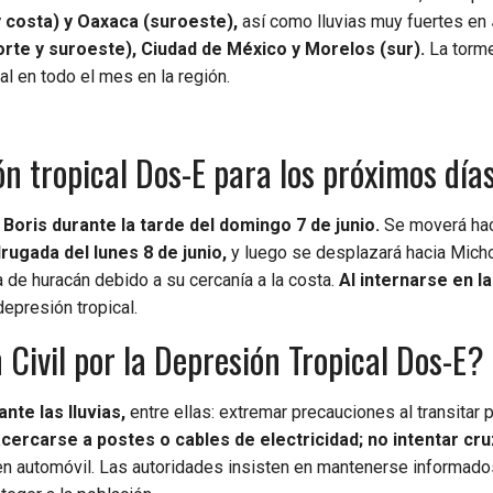
 costa) y Oaxaca (suroeste),
así como lluvias muy fuertes en
orte y suroeste), Ciudad de México y Morelos (sur).
La torm
al en todo el mes en la región.
ón tropical Dos-E para los próximos día
 Boris durante la tarde del domingo 7 de junio.
Se moverá hac
ugada del lunes 8 de junio,
y luego se desplazará hacia Mich
 de huracán debido a su cercanía a la costa.
Al internarse en la
epresión tropical.
ivil por la Depresión Tropical Dos-E?
nte las lluvias,
entre ellas: extremar precauciones al transitar 
acercarse a postes o cables de electricidad; no intentar cru
en automóvil. Las autoridades insisten en mantenerse informado