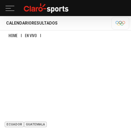
CALENDARIO
RESULTADOS
OLÍM
HOME
I
EN VIVO
I
ECUADOR VS GUATEMALA: RESUMEN, RESULTADO Y GOLES
ECUADOR
GUATEMALA