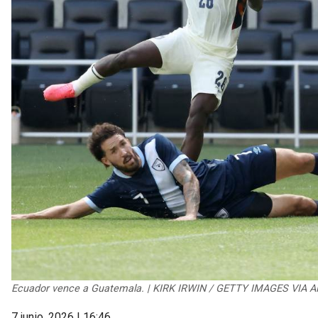
Ecuador vence a Guatemala. | KIRK IRWIN / GETTY IMAGES VIA A
7 junio, 2026 | 16:46