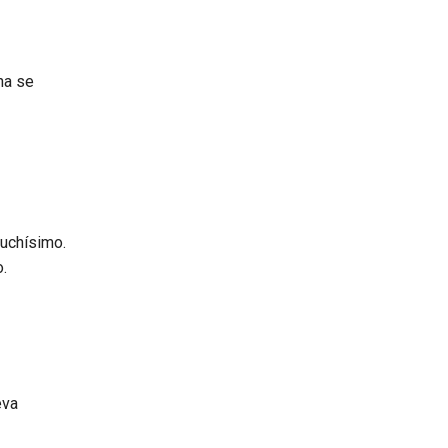
na se
muchísimo.
o.
eva