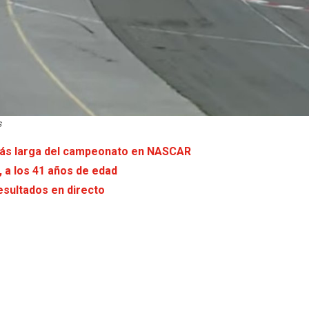
s
 más larga del campeonato en NASCAR
a los 41 años de edad
esultados en directo