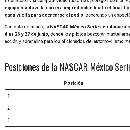
La emoción y la competitividad fueron las protagonistas en 
equipo mantuvo la carrera impredecible hasta el final. Lo
cada vuelta para acercarse al podio,
generando un espectác
Con este resultado,
la NASCAR México Series continuará s
días 26 y 27 de junio,
donde los pilotos buscarán mantenerse 
acción y adrenalina para los aficionados del automovilismo m
Posiciones de la NASCAR México Serie
Posición
1
2
3