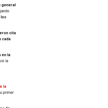
n general
ejando
 los
eron cita
n cada
 en la
ió la
e la
su primer