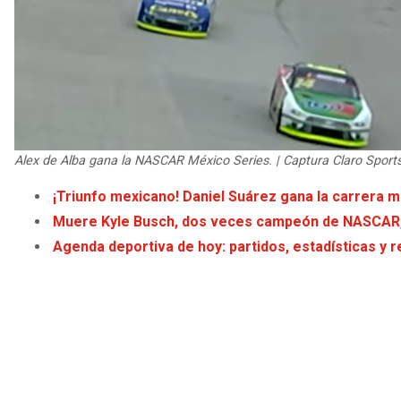
Alex de Alba gana la NASCAR México Series. | Captura Claro Sport
¡Triunfo mexicano! Daniel Suárez gana la carrera
Muere Kyle Busch, dos veces campeón de NASCAR, 
Agenda deportiva de hoy: partidos, estadísticas y r