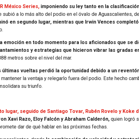
AR México Series,
imponiendo su ley tanto en la clasificació
 subió a lo más alto del podio en el óvalo de Aguascalientes, d
inó en segundo lugar, mientras que Irwin Vences completó
o.
la emoción en todo momento para los aficionados que se di
antamientos y estrategias que hicieron vibrar las gradas e
888 metros sobre el nivel del mar.
s últimas vueltas perdió la oportunidad debido a un reventón
ó mantener la ventaja y relegarlo fuera del podio. Este hecho camb
solidara su triunfo.
o lugar, seguido de Santiago Tovar, Rubén Rovelo y Koke d
aron Xavi Razo, Eloy Falcón y Abraham Calderón,
quien logró 
promete dar de qué hablar en las próximas fechas.