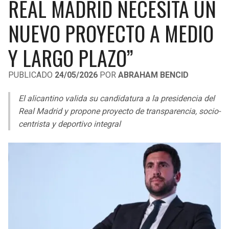
REAL MADRID NECESITA UN
LIGA DE EXPANSIÓN MX
UEFA EUROPA LEAGUE
NUEVO PROYECTO A MEDIO
RAIDERS
CAVALIERS
LEAGUES CUP
UEFA CONFERENCE LEAGUE
Y LARGO PLAZO”
MLS
CHARGERS
PISTONS
PUBLICADO
24/05/2026
POR
ABRAHAM BENCID
COPA LIBERTADORES
RAVENS
PACERS
El alicantino valida su candidatura a la presidencia del
COPA SUDAMERICANA
BENGALS
BUCKS
Real Madrid y propone proyecto de transparencia, socio-
LIGA BETPLAY
centrista y deportivo integral
BROWNS
HAWKS
OTRAS LIGAS
STEELERS
HORNETS
TEXANS
HEAT
COLTS
MAGIC