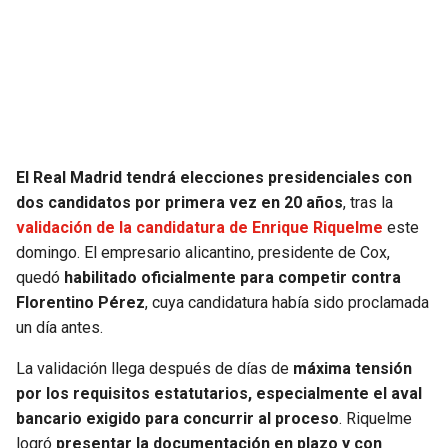
SEAHAWKS
PELICANS
BEARS
SPURS
LIONS
NUGGETS
El Real Madrid tendrá elecciones presidenciales con
PACKERS
TIMBERWOLVES
dos candidatos por primera vez en 20 años
, tras la
validación de la candidatura de Enrique Riquelme
este
VIKINGS
THUNDER
domingo. El empresario alicantino, presidente de Cox,
quedó
habilitado oficialmente para competir contra
FALCONS
TRAIL BLAZERS
Florentino Pérez
, cuya candidatura había sido proclamada
un día antes.
PANTHERS
JAZZ
La validación llega después de días de
máxima tensión
por los requisitos estatutarios, especialmente el aval
SAINTS
bancario exigido para concurrir al proceso
. Riquelme
logró
presentar la documentación en plazo y con