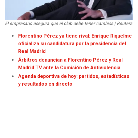
JAGUARS
WIZARDS
TITANS
WARRIORS
El empresario asegura que el club debe tener cambios | Reuters
Florentino Pérez ya tiene rival: Enrique Riquelme
COWBOYS
CLIPPERS
oficializa su candidatura por la presidencia del
Real Madrid
GIANTS
LAKERS
Árbitros denuncian a Florentino Pérez y Real
Madrid TV ante la Comisión de Antiviolencia
EAGLES
SUNS
Agenda deportiva de hoy: partidos, estadísticas
y resultados en directo
COMMANDERS
KINGS
CARDINALS
MAVERICKS
RAMS
ROCKETS
49ERS
GRIZZLIES