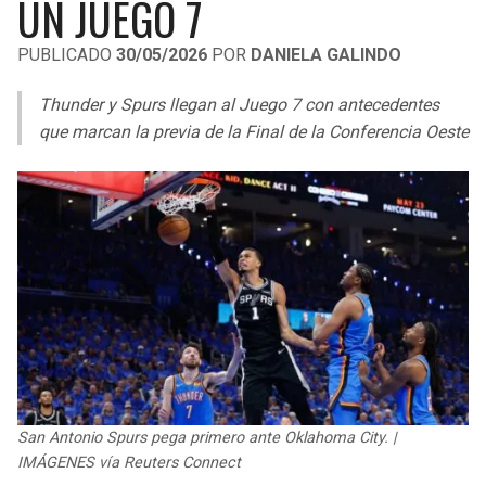
UN JUEGO 7
LIGA DE EXPANSIÓN MX
UEFA EUROPA LEAGUE
PUBLICADO
30/05/2026
POR
DANIELA GALINDO
RAIDERS
CAVALIERS
LEAGUES CUP
UEFA CONFERENCE LEAGUE
Thunder y Spurs llegan al Juego 7 con antecedentes
MLS
CHARGERS
PISTONS
que marcan la previa de la Final de la Conferencia Oeste
COPA LIBERTADORES
RAVENS
PACERS
COPA SUDAMERICANA
BENGALS
BUCKS
LIGA BETPLAY
BROWNS
HAWKS
OTRAS LIGAS
STEELERS
HORNETS
TEXANS
HEAT
San Antonio Spurs pega primero ante Oklahoma City. |
COLTS
MAGIC
IMÁGENES vía Reuters Connect