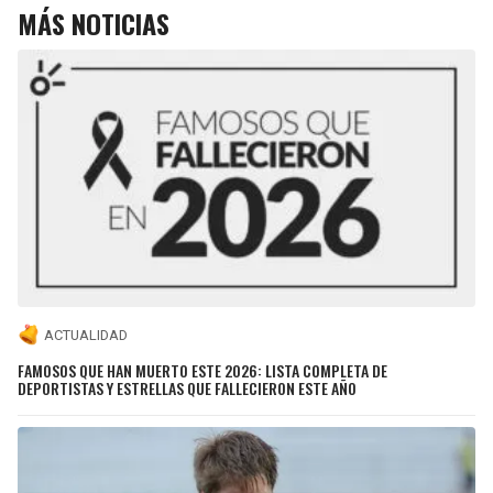
MÁS NOTICIAS
ACTUALIDAD
FAMOSOS QUE HAN MUERTO ESTE 2026: LISTA COMPLETA DE
DEPORTISTAS Y ESTRELLAS QUE FALLECIERON ESTE AÑO