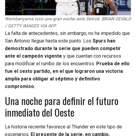
Wembanyama tuvo una gran noche ante Detroit. BRIAN SEVALD
/ GETTY IMAGES VIA AFP
La falta de antecedentes, sin embargo, no ha impedido que
San Antonio llegue hasta este punto. Los
Spurs han
demostrado durante la serie que pueden competir
ante el campeón vigente
y que cuentan con recursos
para modificar el rumbo de los encuentros.
Prueba de ello
fue el sexto partido, en el que lograron una victoria
amplia para obligar al séptimo y definitivo
compromiso.
Una noche para definir el futuro
inmediato del Oeste
La historia reciente favorece al Thunder en este tipo de
escenarios.
El presente de la serie, en cambio,