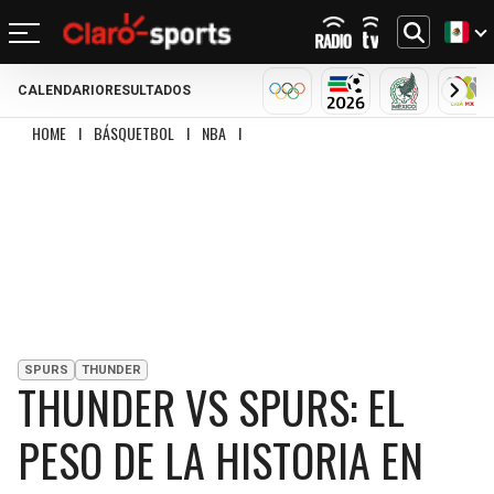
CALENDARIO
RESULTADOS
REGRESAR
REGRESAR
REGRESAR
REGRESAR
REGRESAR
REGRESAR
REGRESAR
REGRESAR
OLÍMPICOS
MUNDIAL 2026
SELECCIÓN
LIG
HOME
I
BÁSQUETBOL
I
NBA
I
THUNDER VS SPURS: EL PESO DE LA HISTOR
FÚTBOL
FÚTBOL INTERNACIONAL
MOTOR
NFL
NBA
BÉISBOL
OTROS DEPORTES
ACTUALIDAD
MUNDIAL 2026
CHAMPIONS LEAGUE
FÓRMULA 1
MEXICANO
CICLISMO
TENDENCIAS
BILLS
CELTICS
LIGA MX
LALIGA
NASCAR
MLB
TENIS
MÚSICA
DOLPHINS
NETS
SELECCIÓN MEXICANA
PREMIER LEAGUE
BOXEO
CINE Y TV
PATRIOTS
KNICKS
CONCACHAMPIONS
SERIE A
GOLF
VIDEOJUEGOS
SPURS
THUNDER
JETS
76ERS
THUNDER VS SPURS: EL
FÚTBOL DE ESTUFA
BUNDESLIGA
UFC
BRONCOS
RAPTORS
PESO DE LA HISTORIA EN
FÚTBOL FEMENIL
LIGUE 1
CHIEFS
BULLS