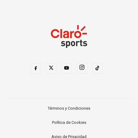
Términos y Condiciones
Política de Cookies
Aviso de Privacidad