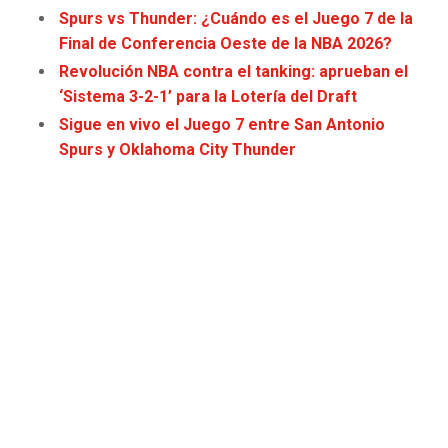
Spurs vs Thunder: ¿Cuándo es el Juego 7 de la
JAGUARS
WIZARDS
Final de Conferencia Oeste de la NBA 2026?
TITANS
WARRIORS
Revolución NBA contra el tanking: aprueban el
‘Sistema 3-2-1’ para la Lotería del Draft
COWBOYS
CLIPPERS
Sigue en vivo el Juego 7 entre San Antonio
Spurs y Oklahoma City Thunder
GIANTS
LAKERS
EAGLES
SUNS
COMMANDERS
KINGS
CARDINALS
MAVERICKS
RAMS
ROCKETS
49ERS
GRIZZLIES