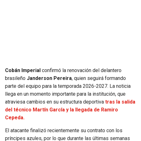
SEAHAWKS
PELICANS
BEARS
SPURS
LIONS
NUGGETS
PACKERS
TIMBERWOLVES
Cobán Imperial
confirmó la renovación del delantero
VIKINGS
THUNDER
brasileño
Janderson Pereira
, quien seguirá formando
parte del equipo para la temporada 2026-2027. La noticia
llega en un momento importante para la institución, que
FALCONS
TRAIL BLAZERS
atraviesa cambios en su estructura deportiva
tras la salida
del técnico Martín García y la llegada de Ramiro
PANTHERS
JAZZ
Cepeda.
SAINTS
El atacante finalizó recientemente su contrato con los
príncipes azules, por lo que durante las últimas semanas