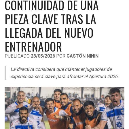
CONTINUIDAD DE UNA
LIGA DE EXPANSIÓN MX
UEFA EUROPA LEAGUE
PIEZA CLAVE TRAS LA
RAIDERS
CAVALIERS
LEAGUES CUP
UEFA CONFERENCE LEAGUE
LLEGADA DEL NUEVO
MLS
CHARGERS
PISTONS
ENTRENADOR
COPA LIBERTADORES
RAVENS
PACERS
COPA SUDAMERICANA
PUBLICADO
23/05/2026
POR
GASTÓN NININ
BENGALS
BUCKS
LIGA BETPLAY
La directiva considera que mantener jugadores de
BROWNS
HAWKS
experiencia será clave para afrontar el Apertura 2026.
OTRAS LIGAS
STEELERS
HORNETS
TEXANS
HEAT
COLTS
MAGIC