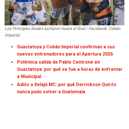
JAGUARS
WIZARDS
TITANS
WARRIORS
Los Príncipes Azules lucharon hasta el final | Facebook: Cobán
Imperial
COWBOYS
CLIPPERS
Guastatoya y Cobán Imperial confirman a sus
GIANTS
LAKERS
nuevos entrenadores para el Apertura 2026
Polémica salida de Pablo Centrone en
EAGLES
SUNS
Guastatoya: por qué se fue a horas de enfrentar
a Municipal
COMMANDERS
KINGS
Adiós a Xelajú MC: por qué Derrickson Quirós
nunca pudo volver a Guatemala
CARDINALS
MAVERICKS
RAMS
ROCKETS
49ERS
GRIZZLIES