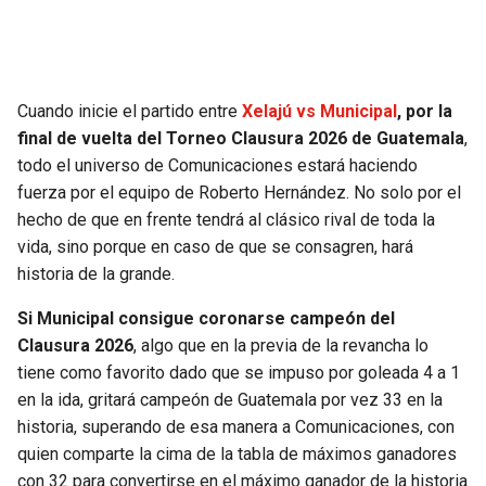
SEAHAWKS
PELICANS
BEARS
SPURS
Cuando inicie el partido entre
Xelajú vs Municipal
, por la
final de vuelta del Torneo Clausura 2026 de Guatemala
,
LIONS
NUGGETS
todo el universo de Comunicaciones estará haciendo
fuerza por el equipo de Roberto Hernández. No solo por el
PACKERS
TIMBERWOLVES
hecho de que en frente tendrá al clásico rival de toda la
vida, sino porque en caso de que se consagren, hará
VIKINGS
THUNDER
historia de la grande.
Si Municipal consigue coronarse campeón del
FALCONS
TRAIL BLAZERS
Clausura 2026
, algo que en la previa de la revancha lo
tiene como favorito dado que se impuso por goleada 4 a 1
PANTHERS
JAZZ
en la ida, gritará campeón de Guatemala por vez 33 en la
historia, superando de esa manera a Comunicaciones, con
SAINTS
quien comparte la cima de la tabla de máximos ganadores
con 32 para convertirse en el máximo ganador de la historia