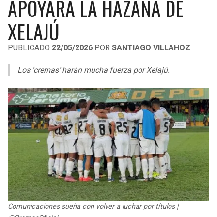
APOYARÁ LA HAZAÑA DE
LIGA DE EXPANSIÓN MX
UEFA EUROPA LEAGUE
XELAJÚ
RAIDERS
CAVALIERS
LEAGUES CUP
UEFA CONFERENCE LEAGUE
PUBLICADO
22/05/2026
POR
SANTIAGO VILLAHOZ
MLS
CHARGERS
PISTONS
Los ‘cremas’ harán mucha fuerza por Xelajú.
COPA LIBERTADORES
RAVENS
PACERS
COPA SUDAMERICANA
BENGALS
BUCKS
LIGA BETPLAY
BROWNS
HAWKS
OTRAS LIGAS
STEELERS
HORNETS
TEXANS
HEAT
COLTS
MAGIC
Comunicaciones sueña con volver a luchar por títulos |