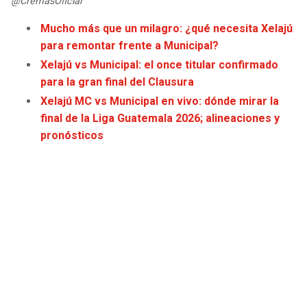
@CremasOficial
JAGUARS
WIZARDS
Mucho más que un milagro: ¿qué necesita Xelajú
para remontar frente a Municipal?
TITANS
WARRIORS
Xelajú vs Municipal: el once titular confirmado
para la gran final del Clausura
COWBOYS
CLIPPERS
Xelajú MC vs Municipal en vivo: dónde mirar la
final de la Liga Guatemala 2026; alineaciones y
GIANTS
LAKERS
pronósticos
EAGLES
SUNS
COMMANDERS
KINGS
CARDINALS
MAVERICKS
RAMS
ROCKETS
49ERS
GRIZZLIES