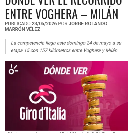
LIGA DE EXPANSIÓN MX
UEFA EUROPA LEAGUE
ENTRE VOGHERA – MILÁN
RAIDERS
CAVALIERS
LEAGUES CUP
UEFA CONFERENCE LEAGUE
PUBLICADO
23/05/2026
POR
JORGE ROLANDO
MARRÓN VÉLEZ
MLS
CHARGERS
PISTONS
La competencia llega este domingo 24 de mayo a su
COPA LIBERTADORES
RAVENS
PACERS
etapa 15 con 157 kilómetros entre Voghera y Milán
COPA SUDAMERICANA
BENGALS
BUCKS
LIGA BETPLAY
BROWNS
HAWKS
OTRAS LIGAS
STEELERS
HORNETS
TEXANS
HEAT
COLTS
MAGIC