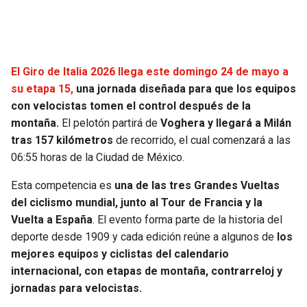
SEAHAWKS
PELICANS
BEARS
SPURS
El Giro de Italia 2026 llega este domingo 24 de mayo a
su etapa 15,
una jornada diseñada para que los equipos
LIONS
NUGGETS
con velocistas tomen el control después de la
montaña.
El pelotón partirá de
Voghera y llegará a Milán
PACKERS
TIMBERWOLVES
tras 157 kilómetros
de recorrido, el cual comenzará a las
06:55 horas de la Ciudad de México.
VIKINGS
THUNDER
Esta competencia es
una de las tres Grandes Vueltas
del ciclismo mundial, junto al Tour de Francia y la
FALCONS
TRAIL BLAZERS
Vuelta a España
. El evento forma parte de la historia del
deporte desde 1909 y cada edición reúne a algunos de
los
PANTHERS
JAZZ
mejores equipos y ciclistas del calendario
internacional, con etapas de montaña, contrarreloj y
SAINTS
jornadas para velocistas.