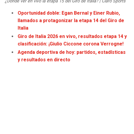
¿Dónde ver en vivo la etapa 15 del Giro de Italia? | Claro Sports
JAGUARS
WIZARDS
Oportunidad doble: Egan Bernal y Einer Rubio,
llamados a protagonizar la etapa 14 del Giro de
TITANS
WARRIORS
Italia
Giro de Italia 2026 en vivo, resultados etapa 14 y
COWBOYS
CLIPPERS
clasificación: ¡Giulio Ciccone corona Verrogne!
Agenda deportiva de hoy: partidos, estadísticas
GIANTS
LAKERS
y resultados en directo
EAGLES
SUNS
COMMANDERS
KINGS
CARDINALS
MAVERICKS
RAMS
ROCKETS
49ERS
GRIZZLIES