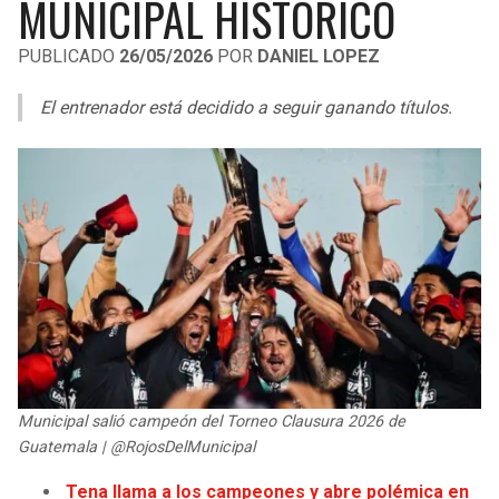
MUNICIPAL HISTÓRICO
LIGA DE EXPANSIÓN MX
UEFA EUROPA LEAGUE
PUBLICADO
26/05/2026
POR
DANIEL LOPEZ
RAIDERS
CAVALIERS
LEAGUES CUP
UEFA CONFERENCE LEAGUE
El entrenador está decidido a seguir ganando títulos.
MLS
CHARGERS
PISTONS
COPA LIBERTADORES
RAVENS
PACERS
COPA SUDAMERICANA
BENGALS
BUCKS
LIGA BETPLAY
BROWNS
HAWKS
OTRAS LIGAS
STEELERS
HORNETS
TEXANS
HEAT
Municipal salió campeón del Torneo Clausura 2026 de
Guatemala | @RojosDelMunicipal
COLTS
MAGIC
Tena llama a los campeones y abre polémica en