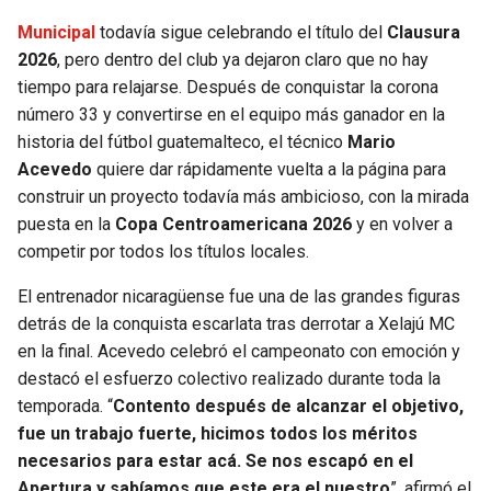
Municipal
todavía sigue celebrando el título del
Clausura
SEAHAWKS
PELICANS
2026
, pero dentro del club ya dejaron claro que no hay
tiempo para relajarse. Después de conquistar la corona
BEARS
SPURS
número 33 y convertirse en el equipo más ganador en la
historia del fútbol guatemalteco, el técnico
Mario
LIONS
NUGGETS
Acevedo
quiere dar rápidamente vuelta a la página para
construir un proyecto todavía más ambicioso, con la mirada
PACKERS
TIMBERWOLVES
puesta en la
Copa Centroamericana 2026
y en volver a
competir por todos los títulos locales.
VIKINGS
THUNDER
El entrenador nicaragüense fue una de las grandes figuras
detrás de la conquista escarlata tras derrotar a Xelajú MC
FALCONS
TRAIL BLAZERS
en la final. Acevedo celebró el campeonato con emoción y
destacó el esfuerzo colectivo realizado durante toda la
PANTHERS
JAZZ
temporada. “
Contento después de alcanzar el objetivo,
fue un trabajo fuerte, hicimos todos los méritos
SAINTS
necesarios para estar acá. Se nos escapó en el
Apertura y sabíamos que este era el nuestro
”, afirmó el