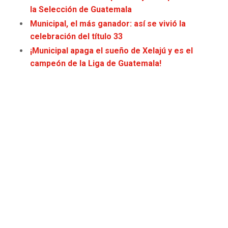
la Selección de Guatemala
JAGUARS
WIZARDS
Municipal, el más ganador: así se vivió la
TITANS
WARRIORS
celebración del título 33
¡Municipal apaga el sueño de Xelajú y es el
COWBOYS
CLIPPERS
campeón de la Liga de Guatemala!
GIANTS
LAKERS
EAGLES
SUNS
COMMANDERS
KINGS
CARDINALS
MAVERICKS
RAMS
ROCKETS
49ERS
GRIZZLIES