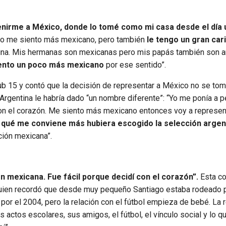
enirme a México, donde lo tomé como mi casa desde el día 
ado me siento más mexicano, pero también
le tengo un gran car
ina. Mis hermanas son mexicanas pero mis papás también son a
iento un poco más mexicano
por ese sentido”.
ub 15 y contó que la decisión de representar a México no se tom
Argentina le habría dado “un nombre diferente”: “Yo me ponía a 
 con el corazón. Me siento más mexicano entonces voy a represen
 qué me conviene más hubiera escogido la selección argen
ción mexicana”.
ón mexicana. Fue fácil porque decidí con el corazón”.
Esta co
quien recordó que desde muy pequeño Santiago estaba rodeado p
á por el 2004, pero la relación con el fútbol empieza de bebé. La 
s actos escolares, sus amigos, el fútbol, el vínculo social y lo q