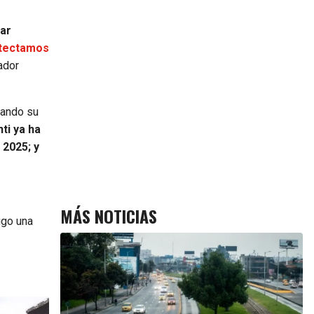
iar
tectamos
ador
dando su
nti ya ha
 2025; y
MÁS NOTICIAS
igo una