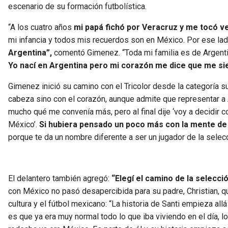
escenario de su formación futbolística.
“A los cuatro años
mi papá fichó por Veracruz y me tocó v
mi infancia y todos mis recuerdos son en México. Por ese l
Argentina”,
comentó Gimenez. “Toda mi familia es de Argent
Yo nací en Argentina pero mi corazón me dice que me s
Gimenez inició su camino con el Tricolor desde la categoría s
cabeza sino con el corazón, aunque admite que representar a 
mucho qué me convenía más, pero al final dije ‘voy a decidir
México’.
Si hubiera pensado un poco más con la mente de
porque te da un nombre diferente a ser un jugador de la selec
El delantero también agregó:
“Elegí el camino de la selecci
con México no pasó desapercibida para su padre, Christian, 
cultura y el fútbol mexicano: “La historia de Santi empieza all
es que ya era muy normal todo lo que iba viviendo en el día, lo