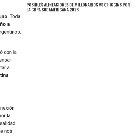
POSIBLES ALINEACIONES DE MILLONARIOS VS O'HIGGINS POR
LA COPA SUDAMERICANA 2026
uno.
Toda
iño a
rgentinos.
ó con la
pensar
tar a
tina
nexión
or la
realidad
ue nos