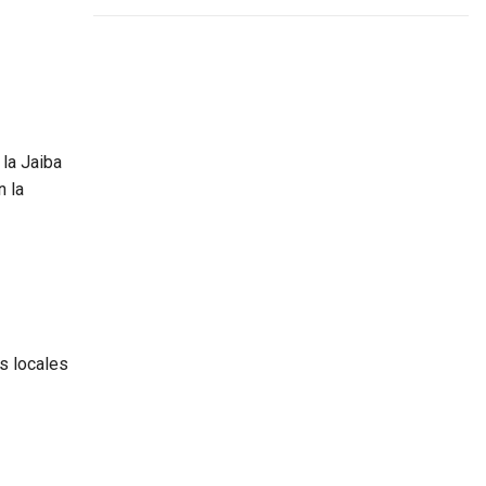
 la Jaiba
n la
os locales