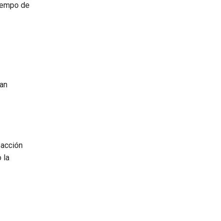
tiempo de
yan
 acción
 la