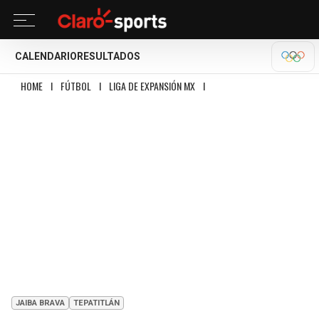
CALENDARIO
RESULTADOS
OLÍM
HOME
I
FÚTBOL
I
LIGA DE EXPANSIÓN MX
I
TEPATITLÁN VS JAIBA BRAVA:
JAIBA BRAVA
TEPATITLÁN