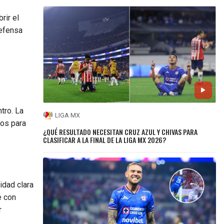
rir el
defensa
tro. La
LIGA MX
ros para
¿QUÉ RESULTADO NECESITAN CRUZ AZUL Y CHIVAS PARA
CLASIFICAR A LA FINAL DE LA LIGA MX 2026?
dad clara
e con
r