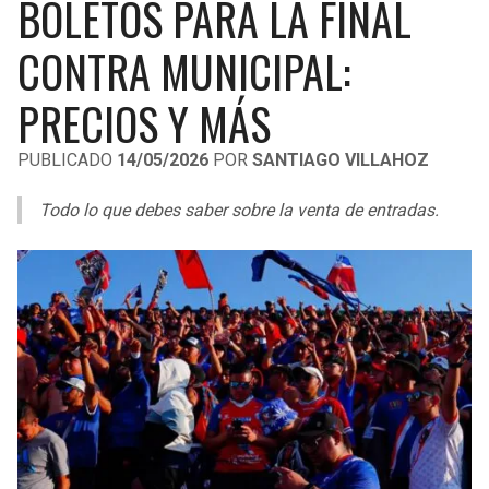
BOLETOS PARA LA FINAL
LIGA DE EXPANSIÓN MX
UEFA EUROPA LEAGUE
CONTRA MUNICIPAL:
RAIDERS
CAVALIERS
LEAGUES CUP
UEFA CONFERENCE LEAGUE
PRECIOS Y MÁS
MLS
CHARGERS
PISTONS
PUBLICADO
14/05/2026
POR
SANTIAGO VILLAHOZ
COPA LIBERTADORES
RAVENS
PACERS
Todo lo que debes saber sobre la venta de entradas.
COPA SUDAMERICANA
BENGALS
BUCKS
LIGA BETPLAY
BROWNS
HAWKS
OTRAS LIGAS
STEELERS
HORNETS
TEXANS
HEAT
COLTS
MAGIC