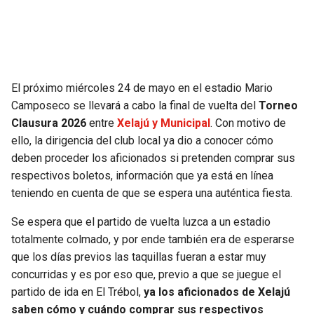
SEAHAWKS
PELICANS
BEARS
SPURS
El próximo miércoles 24 de mayo en el estadio Mario
LIONS
NUGGETS
Camposeco se llevará a cabo la final de vuelta del
Torneo
Clausura 2026
entre
Xelajú y Municipal
. Con motivo de
PACKERS
TIMBERWOLVES
ello, la dirigencia del club local ya dio a conocer cómo
deben proceder los aficionados si pretenden comprar sus
VIKINGS
THUNDER
respectivos boletos, información que ya está en línea
teniendo en cuenta de que se espera una auténtica fiesta.
FALCONS
TRAIL BLAZERS
Se espera que el partido de vuelta luzca a un estadio
totalmente colmado, y por ende también era de esperarse
PANTHERS
JAZZ
que los días previos las taquillas fueran a estar muy
concurridas y es por eso que, previo a que se juegue el
SAINTS
partido de ida en El Trébol,
ya los aficionados de Xelajú
saben cómo y cuándo comprar sus respectivos