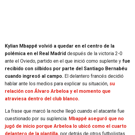
SEAHAWKS
PELICANS
BEARS
SPURS
LIONS
NUGGETS
Kylian Mbappé volvió a quedar en el centro de la
polémica en el Real Madrid
después de la victoria 2-0
PACKERS
TIMBERWOLVES
ante el Oviedo, partido en el que inició como suplente y
fue
recibido con silbidos por parte del Santiago Bernabéu
VIKINGS
THUNDER
cuando ingresó al campo.
El delantero francés decidió
hablar ante los medios para explicar su situación,
su
FALCONS
TRAIL BLAZERS
relación con Álvaro Arbeloa y el momento que
atraviesa dentro del club blanco.
PANTHERS
JAZZ
La frase que marcó la noche llegó cuando el atacante fue
cuestionado por su suplencia.
Mbappé aseguró que no
SAINTS
jugó de inicio porque Arbeloa lo ubicó como el cuarto
delantero de la plantilla,
por detrás de otros futbolistas