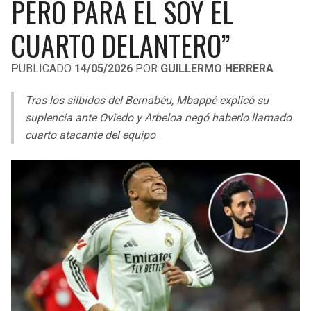
PERO PARA ÉL SOY EL
LIGA DE EXPANSIÓN MX
UEFA EUROPA LEAGUE
CUARTO DELANTERO”
RAIDERS
CAVALIERS
LEAGUES CUP
UEFA CONFERENCE LEAGUE
PUBLICADO
14/05/2026
POR
GUILLERMO HERRERA
MLS
CHARGERS
PISTONS
Tras los silbidos del Bernabéu, Mbappé explicó su
COPA LIBERTADORES
RAVENS
PACERS
suplencia ante Oviedo y Arbeloa negó haberlo llamado
COPA SUDAMERICANA
cuarto atacante del equipo
BENGALS
BUCKS
LIGA BETPLAY
BROWNS
HAWKS
OTRAS LIGAS
STEELERS
HORNETS
TEXANS
HEAT
COLTS
MAGIC