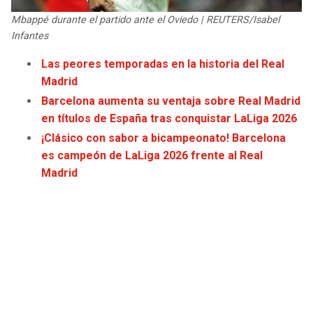
JAGUARS
WIZARDS
Mbappé durante el partido ante el Oviedo | REUTERS/Isabel
Infantes
TITANS
WARRIORS
Las peores temporadas en la historia del Real
Madrid
COWBOYS
CLIPPERS
Barcelona aumenta su ventaja sobre Real Madrid
en títulos de España tras conquistar LaLiga 2026
GIANTS
LAKERS
¡Clásico con sabor a bicampeonato! Barcelona
es campeón de LaLiga 2026 frente al Real
EAGLES
SUNS
Madrid
COMMANDERS
KINGS
CARDINALS
MAVERICKS
RAMS
ROCKETS
49ERS
GRIZZLIES