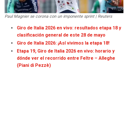
JAGUARS
WIZARDS
Paul Magnier se corona con un imponente sprint | Reuters
TITANS
WARRIORS
Giro de Italia 2026 en vivo: resultados etapa 18 y
clasificación general de este 28 de mayo
COWBOYS
CLIPPERS
Giro de Italia 2026: ¡Así vivimos la etapa 18!
GIANTS
LAKERS
Etapa 19, Giro de Italia 2026 en vivo: horario y
dónde ver el recorrido entre Feltre – Alleghe
EAGLES
SUNS
(Piani di Pezzè)
COMMANDERS
KINGS
CARDINALS
MAVERICKS
RAMS
ROCKETS
49ERS
GRIZZLIES