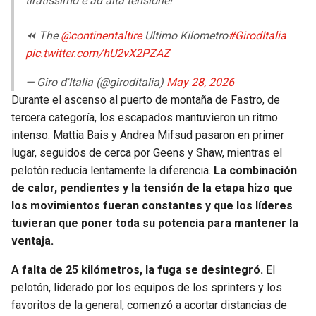
tiratissimo e ad alta tensione!
⏪ The
@continentaltire
Ultimo Kilometro
#GirodItalia
pic.twitter.com/hU2vX2PZAZ
— Giro d'Italia (@giroditalia)
May 28, 2026
Durante el ascenso al puerto de montaña de Fastro, de
tercera categoría, los escapados mantuvieron un ritmo
intenso. Mattia Bais y Andrea Mifsud pasaron en primer
lugar, seguidos de cerca por Geens y Shaw, mientras el
pelotón reducía lentamente la diferencia.
La combinación
de calor, pendientes y la tensión de la etapa hizo que
los movimientos fueran constantes y que los líderes
tuvieran que poner toda su potencia para mantener la
ventaja.
A falta de 25 kilómetros, la fuga se desintegró.
El
pelotón, liderado por los equipos de los sprinters y los
favoritos de la general, comenzó a acortar distancias de