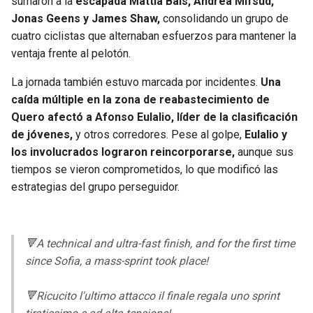
sumaron a la
escapada Mattia Bais, Andrea Mifsud,
BUCCANEERS
Jonas Geens y James Shaw,
consolidando un grupo de
cuatro ciclistas que alternaban esfuerzos para mantener la
ventaja frente al pelotón.
La jornada también estuvo marcada por incidentes.
Una
caída múltiple en la zona de reabastecimiento de
Quero afectó a Afonso Eulalio, líder de la clasificación
de jóvenes,
y otros corredores. Pese al golpe,
Eulalio y
los involucrados lograron reincorporarse,
aunque sus
tiempos se vieron comprometidos, lo que modificó las
estrategias del grupo perseguidor.
🔻A technical and ultra-fast finish, and for the first time
since Sofia, a mass-sprint took place!
🔻Ricucito l'ultimo attacco il finale regala uno sprint