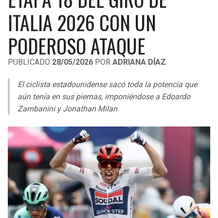
LIGA DE EXPANSIÓN MX
UEFA EUROPA LEAGUE
ITALIA 2026 CON UN
RAIDERS
CAVALIERS
LEAGUES CUP
UEFA CONFERENCE LEAGUE
PODEROSO ATAQUE
MLS
CHARGERS
PISTONS
PUBLICADO
28/05/2026
POR
ADRIANA DÍAZ
COPA LIBERTADORES
RAVENS
PACERS
El ciclista estadounidense sacó toda la potencia que
COPA SUDAMERICANA
aún tenía en sus piernas, imponiéndose a Edoardo
BENGALS
BUCKS
Zambanini y Jonathan Milan
LIGA BETPLAY
BROWNS
HAWKS
OTRAS LIGAS
STEELERS
HORNETS
TEXANS
HEAT
COLTS
MAGIC