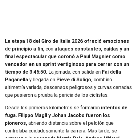
SEAHAWKS
PELICANS
BEARS
SPURS
La etapa 18 del Giro de Italia 2026 ofreció emociones
LIONS
NUGGETS
de principio a fin,
con
ataques constantes, caídas y un
final espectacular que coronó a Paul Magnier como
PACKERS
TIMBERWOLVES
vencedor en un sprint vertiginoso para cerrar con un
tiempo de 3:46:50.
La jornada, con salida en
Fai della
VIKINGS
THUNDER
Paganella
y llegada en
Pieve di Soligo,
combinó
altimetría variada, descensos peligrosos y curvas cerradas
FALCONS
TRAIL BLAZERS
que pusieron a prueba la pericia de los ciclistas.
Desde los primeros kilómetros se formaron
intentos de
PANTHERS
JAZZ
fuga. Filippo Magli y Johan Jacobs fueron los
pioneros,
abriendo distancia sobre el pelotón que
SAINTS
controlaba cuidadosamente la carrera. Más tarde, se