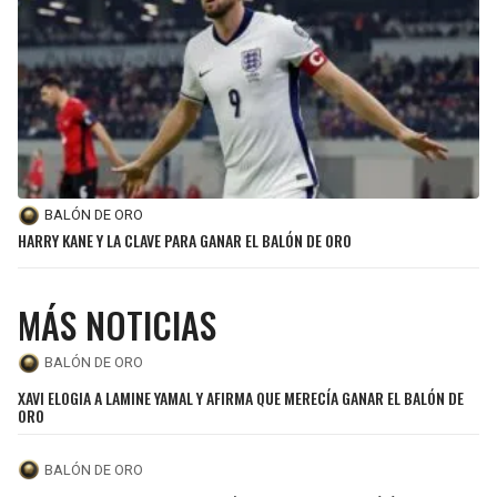
SEAHAWKS
PELICANS
BEARS
SPURS
LIONS
NUGGETS
PACKERS
TIMBERWOLVES
BALÓN DE ORO
HARRY KANE Y LA CLAVE PARA GANAR EL BALÓN DE ORO
VIKINGS
THUNDER
MÁS NOTICIAS
FALCONS
TRAIL BLAZERS
BALÓN DE ORO
PANTHERS
JAZZ
XAVI ELOGIA A LAMINE YAMAL Y AFIRMA QUE MERECÍA GANAR EL BALÓN DE
ORO
SAINTS
BALÓN DE ORO