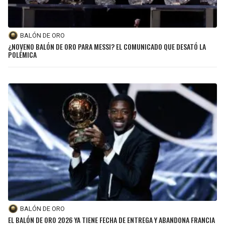
LIGA DE EXPANSIÓN MX
UEFA EUROPA LEAGUE
RAIDERS
CAVALIERS
LEAGUES CUP
UEFA CONFERENCE LEAGUE
BALÓN DE ORO
¿NOVENO BALÓN DE ORO PARA MESSI? EL COMUNICADO QUE DESATÓ LA
MLS
CHARGERS
PISTONS
POLÉMICA
COPA LIBERTADORES
RAVENS
PACERS
COPA SUDAMERICANA
BENGALS
BUCKS
LIGA BETPLAY
BROWNS
HAWKS
OTRAS LIGAS
STEELERS
HORNETS
TEXANS
HEAT
COLTS
MAGIC
BALÓN DE ORO
EL BALÓN DE ORO 2026 YA TIENE FECHA DE ENTREGA Y ABANDONA FRANCIA