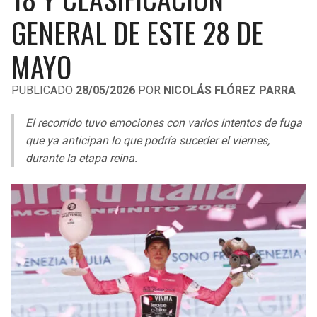
LIGA DE EXPANSIÓN MX
UEFA EUROPA LEAGUE
GENERAL DE ESTE 28 DE
RAIDERS
CAVALIERS
LEAGUES CUP
UEFA CONFERENCE LEAGUE
MAYO
MLS
CHARGERS
PISTONS
PUBLICADO
28/05/2026
POR
NICOLÁS FLÓREZ PARRA
COPA LIBERTADORES
RAVENS
PACERS
El recorrido tuvo emociones con varios intentos de fuga
COPA SUDAMERICANA
que ya anticipan lo que podría suceder el viernes,
BENGALS
BUCKS
durante la etapa reina.
LIGA BETPLAY
BROWNS
HAWKS
OTRAS LIGAS
STEELERS
HORNETS
TEXANS
HEAT
COLTS
MAGIC