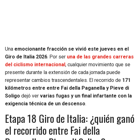
SEAHAWKS
PELICANS
BEARS
SPURS
LIONS
NUGGETS
Una
emocionante fracción se vivió este jueves en el
Giro de Italia 2026
. Por ser
una de las grandes carreras
PACKERS
TIMBERWOLVES
del ciclismo internacional
, cualquier movimiento que se
presente durante la extensión de cada jornada puede
VIKINGS
THUNDER
representar cambios trascendentales. El recorrido de
171
kilómetros entre entre Fai della Paganella y Pieve di
FALCONS
TRAIL BLAZERS
Soligo
dejó ver
varias fugas y un final infartante con la
exigencia técnica de un descenso
.
PANTHERS
JAZZ
Etapa 18 Giro de Italia: ¿quién ganó
el recorrido entre Fai della
SAINTS