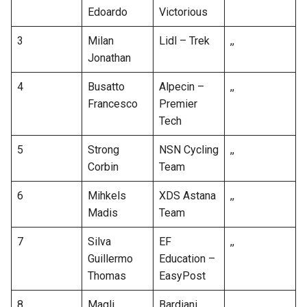
Edoardo
Victorious
3
Milan
Lidl – Trek
,,
Jonathan
4
Busatto
Alpecin –
,,
Francesco
Premier
Tech
5
Strong
NSN Cycling
,,
Corbin
Team
6
Mihkels
XDS Astana
,,
Madis
Team
7
Silva
EF
,,
Guillermo
Education –
Thomas
EasyPost
8
Magli
Bardiani
,,