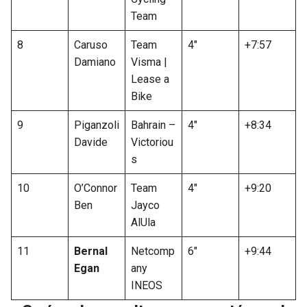
Team
8
Caruso
Team
4″
+7:57
Damiano
Visma |
Lease a
Bike
9
Piganzoli
Bahrain –
4″
+8:34
Davide
Victoriou
s
10
O’Connor
Team
4″
+9:20
Ben
Jayco
AlUla
11
Bernal
Netcomp
6″
+9:44
Egan
any
INEOS