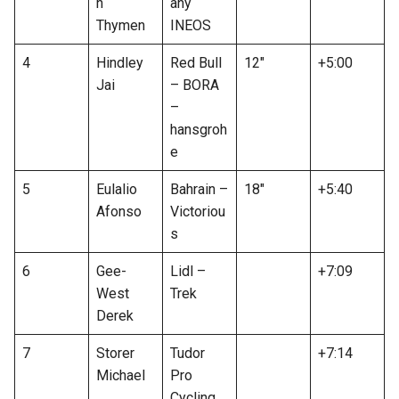
n
any
Thymen
INEOS
4
Hindley
Red Bull
12″
+5:00
Jai
– BORA
–
hansgroh
e
5
Eulalio
Bahrain –
18″
+5:40
Afonso
Victoriou
s
6
Gee-
Lidl –
+7:09
West
Trek
Derek
7
Storer
Tudor
+7:14
Michael
Pro
Cycling