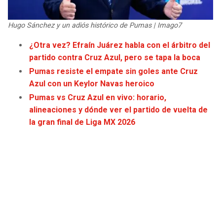
JAGUARS
WIZARDS
Hugo Sánchez y un adiós histórico de Pumas | Imago7
TITANS
WARRIORS
¿Otra vez? Efraín Juárez habla con el árbitro del
partido contra Cruz Azul, pero se tapa la boca
COWBOYS
CLIPPERS
Pumas resiste el empate sin goles ante Cruz
Azul con un Keylor Navas heroico
GIANTS
LAKERS
Pumas vs Cruz Azul en vivo: horario,
alineaciones y dónde ver el partido de vuelta de
EAGLES
SUNS
la gran final de Liga MX 2026
COMMANDERS
KINGS
CARDINALS
MAVERICKS
RAMS
ROCKETS
49ERS
GRIZZLIES