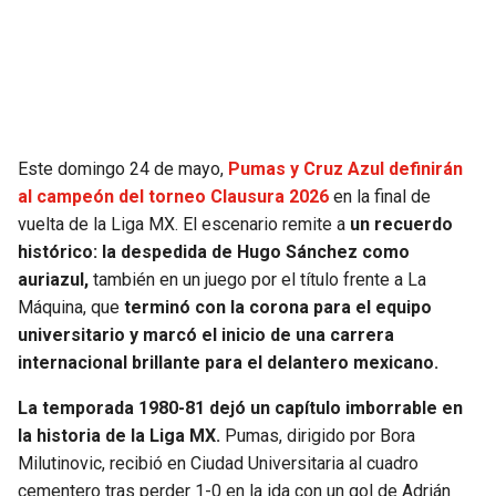
SEAHAWKS
PELICANS
BEARS
SPURS
LIONS
NUGGETS
Este domingo 24 de mayo,
Pumas y Cruz Azul definirán
al campeón del torneo Clausura 2026
en la final de
PACKERS
TIMBERWOLVES
vuelta de la Liga MX. El escenario remite a
un recuerdo
histórico: la despedida de Hugo Sánchez como
VIKINGS
THUNDER
auriazul,
también en un juego por el título frente a La
Máquina, que
terminó con la corona para el equipo
FALCONS
TRAIL BLAZERS
universitario y marcó el inicio de una carrera
internacional brillante para el delantero mexicano.
PANTHERS
JAZZ
La temporada 1980-81 dejó un capítulo imborrable en
la historia de la Liga MX.
Pumas, dirigido por Bora
SAINTS
Milutinovic, recibió en Ciudad Universitaria al cuadro
cementero tras perder 1-0 en la ida con un gol de Adrián