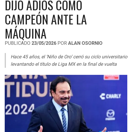
DIJO ADIÓS COMO
LIGA DE EXPANSIÓN MX
UEFA EUROPA LEAGUE
CAMPEÓN ANTE LA
RAIDERS
CAVALIERS
LEAGUES CUP
UEFA CONFERENCE LEAGUE
MÁQUINA
MLS
CHARGERS
PISTONS
PUBLICADO
23/05/2026
POR
ALAN OSORNIO
COPA LIBERTADORES
RAVENS
PACERS
Hace 45 años, el ‘Niño de Oro’ cerró su ciclo universitario
COPA SUDAMERICANA
BENGALS
BUCKS
levantando el título de Liga MX en la final de vuelta
LIGA BETPLAY
BROWNS
HAWKS
OTRAS LIGAS
STEELERS
HORNETS
TEXANS
HEAT
COLTS
MAGIC