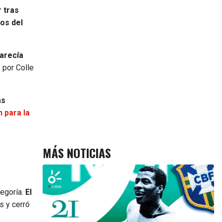
r tras
ros del
parecía
 por Colle
as
 para la
MÁS NOTICIAS
tegoría.
El
s y cerró