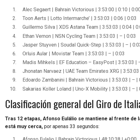
Alec Segaert | Bahrain Victorious | 3:53:00 | 0:10 | 0:0
Toon Aerts | Lotto Intermarche’ | 3:53:03 | 0:06 | 0:03
Guillermo Silva | XDS Astana Team | 3:53:03 | 0:04 | 0
Ethan Vernon | NSN Cycling Team | 3:53:03 | – | 0:03
Jasper Stuyven | Soudal Quick-Step | 3:53:03 | – | 0:0
Orluis Aular | Movistar Team | 3:53:03 | – | 0:03
Madis Mihkels | EF Education – EasyPost | 3:53:03 | –
Jhonatan Narvaez | UAE Team Emirates XRG | 3:53:03 |
Edoardo Zambanini | Bahrain Victorious | 3:53:03 | – | 
Sakarias Koller Loland | Uno-X Mobility | 3:53:03 | – |
Clasificación general del Giro de Ita
Tras 12 etapas, Afonso Eulálio se mantiene al frente de
está muy cerca,
por apenas 33 segundos:
Afonso Eulalio | Bahrain Victorious | 48:10:38 | +0:00