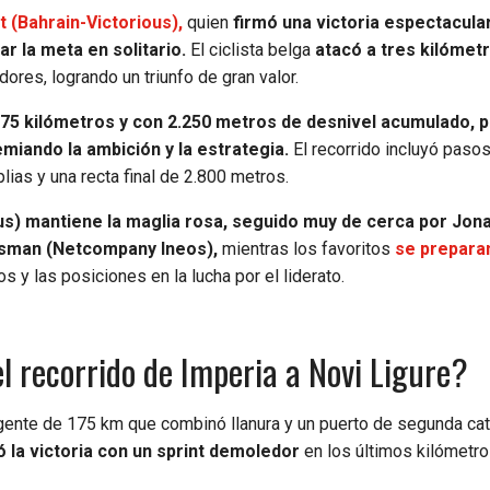
t (Bahrain-Victorious),
quien
firmó una victoria espectacula
r la meta en solitario.
El ciclista belga
atacó a tres kilómet
ores, logrando un triunfo de gran valor.
 175 kilómetros y con 2.250 metros de desnivel acumulado, 
miando la ambición y la estrategia.
El recorrido incluyó pasos
lias y una recta final de 2.800 metros.
ous) mantiene la maglia rosa, seguido muy de cerca por Jon
sman (Netcompany Ineos),
mientras los favoritos
se preparan
s y las posiciones en la lucha por el liderato.
el recorrido de Imperia a Novi Ligure?
igente de 175 km que combinó llanura y un puerto de segunda ca
ó la victoria con un sprint demoledor
en los últimos kilómetro