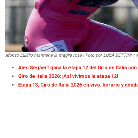
Afonso Eulálio mantiene la maglia rosa | Foto por LUCA BETTINI / 
Alec Segaert gana la etapa 12 del Giro de Italia c
Giro de Italia 2026: ¡Así vivimos la etapa 12!
Etapa 13, Giro de Italia 2026 en vivo: horario y dón