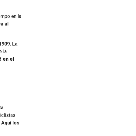
empo en la
ca al
1909.
La
 la
 en el
ta
iclistas
.
Aquí los