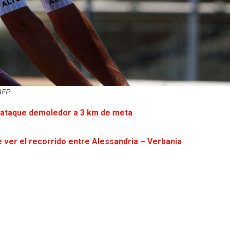
AFP
on ataque demoledor a 3 km de meta
de ver el recorrido entre Alessandria – Verbania