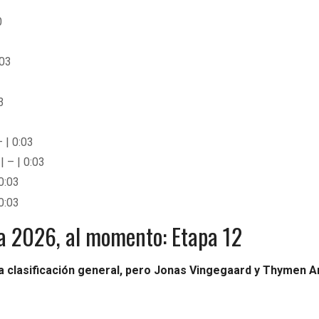
0
:03
3
 | 0:03
 – | 0:03
0:03
 0:03
lia 2026, al momento: Etapa 12
 la clasificación general, pero Jonas Vingegaard y Thymen