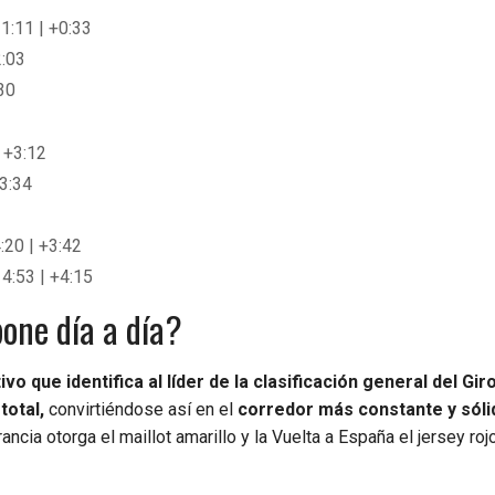
1:11 | +0:33
2:03
30
| +3:12
+3:34
:20 | +3:42
14:53 | +4:15
pone día a día?
vo que identifica al líder de la clasificación general del Giro 
total,
convirtiéndose así en el
corredor más constante y sóli
cia otorga el maillot amarillo y la Vuelta a España el jersey rojo