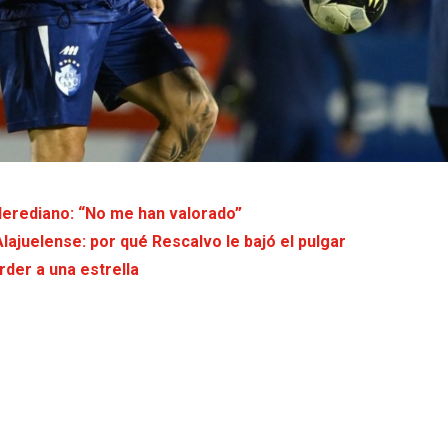
erediano: “No me han valorado”
Alajuelense: por qué Rescalvo le bajó el pulgar
rder a una estrella