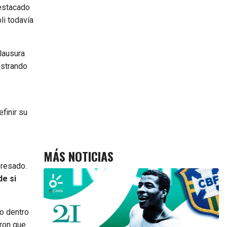
estacado
li todavía
lausura
ostrando
finir su
MÁS NOTICIAS
eresado.
e si
lo dentro
rron que