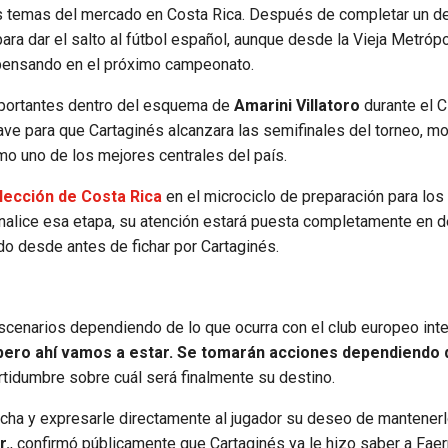
s temas del mercado en Costa Rica. Después de completar un d
para dar el salto al fútbol español, aunque desde la Vieja Metrópo
l pensando en el próximo campeonato.
mportantes dentro del esquema de
Amarini Villatoro
durante el C
ave para que Cartaginés alcanzara las semifinales del torneo, m
o uno de los mejores centrales del país.
lección de Costa Rica
en el microciclo de preparación para los
nalice esa etapa, su atención estará puesta completamente en de
do desde antes de fichar por Cartaginés.
 escenarios dependiendo de lo que ocurra con el club europeo int
ero ahí vamos a estar. Se tomarán acciones dependiendo d
ertidumbre sobre cuál será finalmente su destino.
ficha y expresarle directamente al jugador su deseo de mantener
r.
, confirmó públicamente que Cartaginés ya le hizo saber a Fae