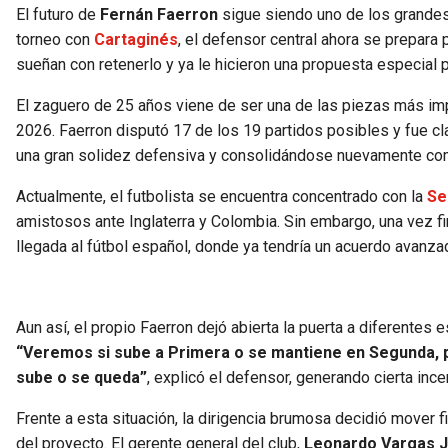
El futuro de
Fernán Faerron
sigue siendo uno de los grande
torneo con
Cartaginés
, el defensor central ahora se prepara 
sueñan con retenerlo y ya le hicieron una propuesta especia
El zaguero de 25 años viene de ser una de las piezas más i
2026. Faerron disputó 17 de los 19 partidos posibles y fue cl
una gran solidez defensiva y consolidándose nuevamente com
Actualmente, el futbolista se encuentra concentrado con la
Se
amistosos ante Inglaterra y Colombia. Sin embargo, una vez fi
llegada al fútbol español, donde ya tendría un acuerdo avanza
Aun así, el propio Faerron dejó abierta la puerta a diferentes
“Veremos si sube a Primera o se mantiene en Segunda, p
sube o se queda”
, explicó el defensor, generando cierta inc
Frente a esta situación, la dirigencia brumosa decidió mover 
del proyecto. El gerente general del club,
Leonardo Vargas J