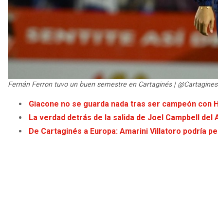
Fernán Ferron tuvo un buen semestre en Cartaginés | @Cartagines
Giacone no se guarda nada tras ser campeón con H
La verdad detrás de la salida de Joel Campbell del 
De Cartaginés a Europa: Amarini Villatoro podría pe