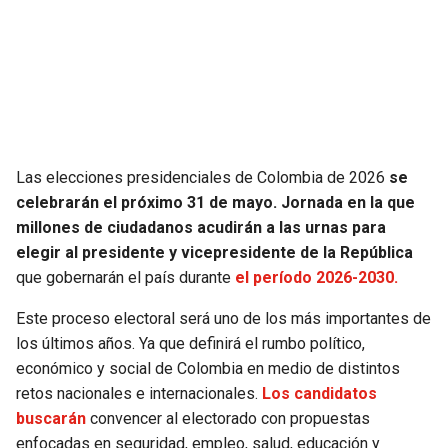
SEAHAWKS
PELICANS
BEARS
SPURS
LIONS
NUGGETS
Las elecciones presidenciales de Colombia de 2026
se
PACKERS
TIMBERWOLVES
celebrarán el próximo 31 de mayo. Jornada en la que
millones de ciudadanos acudirán a las urnas para
VIKINGS
THUNDER
elegir al presidente y vicepresidente de la República
que gobernarán el país durante
el período 2026-2030.
FALCONS
TRAIL BLAZERS
Este proceso electoral será uno de los más importantes de
los últimos años. Ya que definirá el rumbo político,
PANTHERS
JAZZ
económico y social de Colombia en medio de distintos
retos nacionales e internacionales.
Los candidatos
SAINTS
buscarán
convencer al electorado con propuestas
enfocadas en seguridad, empleo, salud, educación y