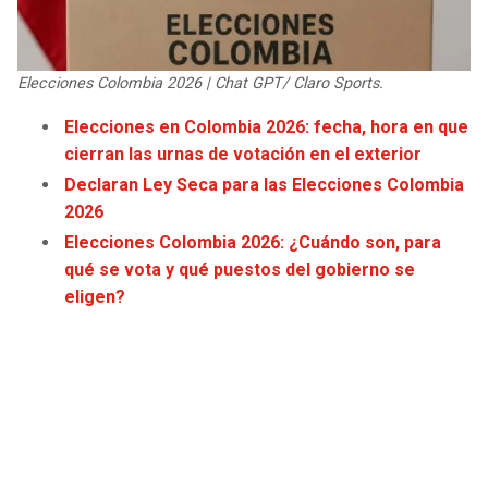
JAGUARS
WIZARDS
TITANS
WARRIORS
Elecciones Colombia 2026 | Chat GPT/ Claro Sports.
Elecciones en Colombia 2026: fecha, hora en que
COWBOYS
CLIPPERS
cierran las urnas de votación en el exterior
Declaran Ley Seca para las Elecciones Colombia
GIANTS
LAKERS
2026
Elecciones Colombia 2026: ¿Cuándo son, para
EAGLES
SUNS
qué se vota y qué puestos del gobierno se
eligen?
COMMANDERS
KINGS
CARDINALS
MAVERICKS
RAMS
ROCKETS
49ERS
GRIZZLIES