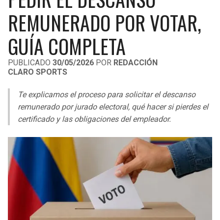
LIGA DE EXPANSIÓN MX
UEFA EUROPA LEAGUE
REMUNERADO POR VOTAR,
RAIDERS
CAVALIERS
LEAGUES CUP
UEFA CONFERENCE LEAGUE
GUÍA COMPLETA
MLS
CHARGERS
PISTONS
PUBLICADO
30/05/2026
POR
REDACCIÓN
CLARO SPORTS
COPA LIBERTADORES
RAVENS
PACERS
Te explicamos el proceso para solicitar el descanso
COPA SUDAMERICANA
BENGALS
BUCKS
remunerado por jurado electoral, qué hacer si pierdes el
LIGA BETPLAY
certificado y las obligaciones del empleador.
BROWNS
HAWKS
OTRAS LIGAS
STEELERS
HORNETS
TEXANS
HEAT
COLTS
MAGIC