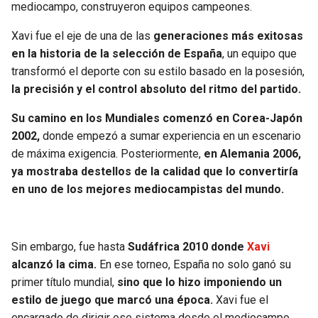
mediocampo, construyeron equipos campeones.
SEAHAWKS
PELICANS
Xavi fue el eje de una de las
generaciones más exitosas
en la historia de la selección de España
, un equipo que
BEARS
SPURS
transformó el deporte con su estilo basado en la posesión,
la precisión y el control absoluto del ritmo del partido.
LIONS
NUGGETS
Su camino en los Mundiales comenzó en Corea-Japón
2002,
donde empezó a sumar experiencia en un escenario
PACKERS
TIMBERWOLVES
de máxima exigencia. Posteriormente,
en Alemania 2006,
ya mostraba destellos de la calidad que lo convertiría
VIKINGS
THUNDER
en uno de los mejores mediocampistas del mundo.
FALCONS
TRAIL BLAZERS
Sin embargo, fue hasta
Sudáfrica 2010 donde
Xavi
PANTHERS
JAZZ
alcanzó la cima.
En ese torneo, España no solo ganó su
primer título mundial,
sino que lo hizo imponiendo un
SAINTS
estilo de juego que marcó una época.
Xavi fue el
encargado de dirigir ese sistema desde el mediocampo