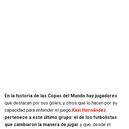
JAGUARS
WIZARDS
TITANS
WARRIORS
COWBOYS
CLIPPERS
GIANTS
LAKERS
EAGLES
SUNS
COMMANDERS
KINGS
CARDINALS
MAVERICKS
En la historia de las Copas del Mundo hay jugadores
que destacan por sus goles, y otros que lo hacen por su
capacidad para entender el juego.
Xavi Hernández
RAMS
ROCKETS
pertenece a este último grupo: el de los futbolistas
que cambiaron la manera de jugar
y que, desde el
49ERS
GRIZZLIES