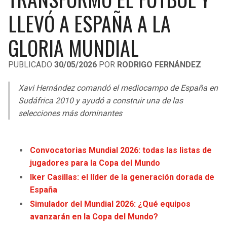
LIGA DE EXPANSIÓN MX
UEFA EUROPA LEAGUE
LLEVÓ A ESPAÑA A LA
RAIDERS
CAVALIERS
LEAGUES CUP
UEFA CONFERENCE LEAGUE
GLORIA MUNDIAL
MLS
CHARGERS
PISTONS
PUBLICADO
30/05/2026
POR
RODRIGO FERNÁNDEZ
COPA LIBERTADORES
RAVENS
PACERS
Xavi Hernández comandó el mediocampo de España en
COPA SUDAMERICANA
Sudáfrica 2010 y ayudó a construir una de las
BENGALS
BUCKS
selecciones más dominantes
LIGA BETPLAY
BROWNS
HAWKS
OTRAS LIGAS
Convocatorias Mundial 2026: todas las listas de
STEELERS
HORNETS
jugadores para la Copa del Mundo
Iker Casillas: el líder de la generación dorada de
TEXANS
HEAT
España
Simulador del Mundial 2026: ¿Qué equipos
COLTS
MAGIC
avanzarán en la Copa del Mundo?