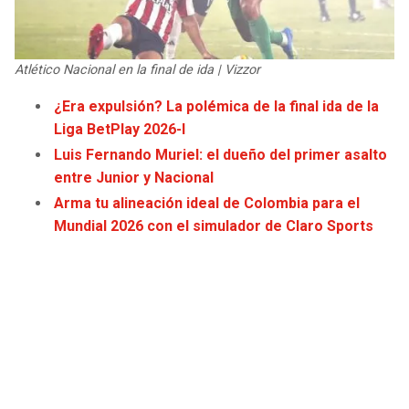
JAGUARS
WIZARDS
TITANS
WARRIORS
Atlético Nacional en la final de ida | Vizzor
¿Era expulsión? La polémica de la final ida de la
COWBOYS
CLIPPERS
Liga BetPlay 2026-I
Luis Fernando Muriel: el dueño del primer asalto
GIANTS
LAKERS
entre Junior y Nacional
Arma tu alineación ideal de Colombia para el
EAGLES
SUNS
Mundial 2026 con el simulador de Claro Sports
COMMANDERS
KINGS
CARDINALS
MAVERICKS
RAMS
ROCKETS
49ERS
GRIZZLIES