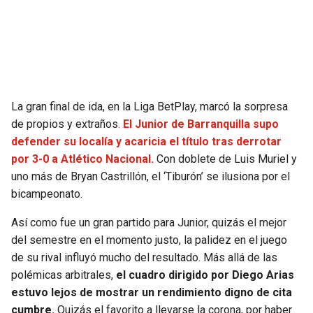
SEAHAWKS
PELICANS
BEARS
SPURS
LIONS
NUGGETS
La gran final de ida, en la Liga BetPlay, marcó la sorpresa
de propios y extraños
.
El Junior de Barranquilla supo
PACKERS
TIMBERWOLVES
defender su localía y acaricia el título tras derrotar
por 3-0 a Atlético Nacional.
Con doblete de Luis Muriel y
VIKINGS
THUNDER
uno más de Bryan Castrillón, el ‘Tiburón’ se ilusiona por el
bicampeonato.
FALCONS
TRAIL BLAZERS
Así como fue un gran partido para Junior, quizás el mejor
del semestre en el momento justo, la palidez en el juego
PANTHERS
JAZZ
de su rival influyó mucho del resultado. Más allá de las
polémicas arbitrales,
el cuadro dirigido por Diego Arias
SAINTS
estuvo lejos de mostrar un rendimiento digno de cita
cumbre.
Quizás el favorito a llevarse la corona, por haber