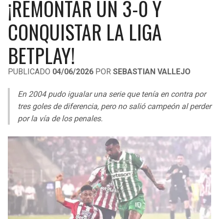
¡REMONTAR UN 3-0 Y
LIGA DE EXPANSIÓN MX
UEFA EUROPA LEAGUE
CONQUISTAR LA LIGA
RAIDERS
CAVALIERS
LEAGUES CUP
UEFA CONFERENCE LEAGUE
BETPLAY!
MLS
CHARGERS
PISTONS
PUBLICADO
04/06/2026
POR
SEBASTIAN VALLEJO
COPA LIBERTADORES
RAVENS
PACERS
En 2004 pudo igualar una serie que tenía en contra por
COPA SUDAMERICANA
BENGALS
BUCKS
tres goles de diferencia, pero no salió campeón al perder
LIGA BETPLAY
por la vía de los penales.
BROWNS
HAWKS
OTRAS LIGAS
STEELERS
HORNETS
TEXANS
HEAT
COLTS
MAGIC