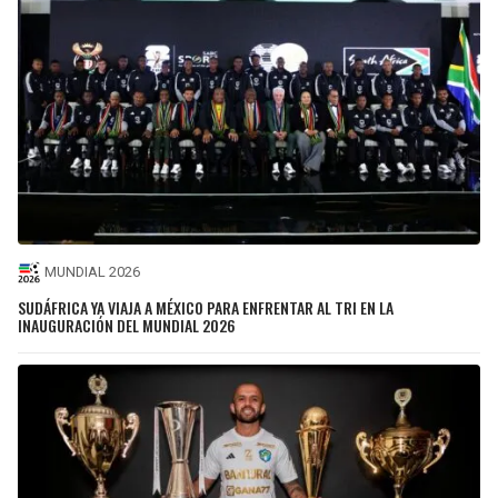
MUNDIAL 2026
SUDÁFRICA YA VIAJA A MÉXICO PARA ENFRENTAR AL TRI EN LA
INAUGURACIÓN DEL MUNDIAL 2026