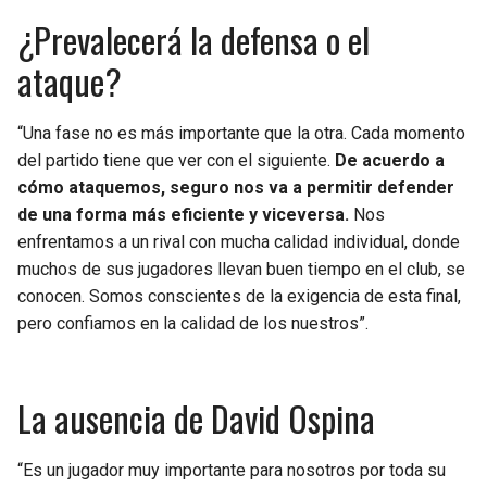
¿Prevalecerá la defensa o el
ataque?
“Una fase no es más importante que la otra. Cada momento
del partido tiene que ver con el siguiente.
De acuerdo a
cómo ataquemos, seguro nos va a permitir defender
de una forma más eficiente y viceversa.
Nos
enfrentamos a un rival con mucha calidad individual, donde
muchos de sus jugadores llevan buen tiempo en el club, se
conocen. Somos conscientes de la exigencia de esta final,
pero confiamos en la calidad de los nuestros”.
La ausencia de David Ospina
“Es un jugador muy importante para nosotros por toda su