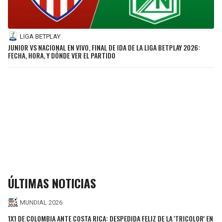
LIGA BETPLAY
JUNIOR VS NACIONAL EN VIVO, FINAL DE IDA DE LA LIGA BETPLAY 2026:
FECHA, HORA, Y DÓNDE VER EL PARTIDO
ÚLTIMAS NOTICIAS
MUNDIAL 2026
1X1 DE COLOMBIA ANTE COSTA RICA: DESPEDIDA FELIZ DE LA 'TRICOLOR' EN