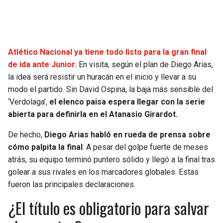
SEAHAWKS
PELICANS
BEARS
SPURS
Atlético Nacional ya tiene todo listo para la gran final
de ida ante Junior.
En visita, según el plan de Diego Arias,
LIONS
NUGGETS
la idea será resistir un huracán en el inicio y llevar a su
modo el partido. Sin David Ospina, la baja más sensible del
PACKERS
TIMBERWOLVES
‘Verdolaga’,
el elenco paisa espera llegar con la serie
abierta para definirla en el Atanasio Girardot.
VIKINGS
THUNDER
De hecho,
Diego Arias habló en rueda de prensa sobre
cómo palpita la final
. A pesar del golpe fuerte de meses
FALCONS
TRAIL BLAZERS
atrás, su equipo terminó puntero sólido y llegó a la final tras
golear a sus rivales en los marcadores globales. Estas
PANTHERS
JAZZ
fueron las principales declaraciones.
SAINTS
¿El título es obligatorio para salvar