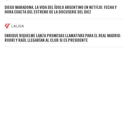
DIEGO MARADONA, LA VIDA DEL ÍDOLO ARGENTINO EN NETFLIX: FECHA Y
HORA EXACTA DEL ESTRENO DE LA DOCUSERIE DEL DIEZ
LALIGA
ENRIQUE RIQUELME LANZA PROMESAS LLAMATIVAS PARA EL REAL MADRID:
RODRI Y RAÚL LLEGARÍAN AL CLUB SI ES PRESIDENTE