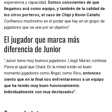
experiencia y capacidad.
Somos conscientes de que
llegamos acá como equipo, y también de la calidad de
los otros porteros, el caso de Chipi y Kevin Cataño
.
Confiamos muchísimo en el poder que hay en un grupo de
jugadores que se une por un objetivo”.
El jugador que marca más
diferencia de Junior
“Junior tiene muy buenos jugadores. Llegó Muriel, continúa
Paiva al igual que Chará. En la mitad están en buen
momento jugadores como Ángel, como Ríos,
entonces
siento que en la final nos enfrentaremos a un equipo
que ha tenido muy buen funcionamiento.
Individualmente son muy destacados”.