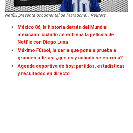
JAGUARS
WIZARDS
Netflix presenta documental de Maradona. | Reuters
TITANS
WARRIORS
México 86, la historia detrás del Mundial
mexicano: cuándo se estrena la película de
COWBOYS
CLIPPERS
Netflix con Diego Luna
Máximo Fútbol, la serie que pone a prueba a
GIANTS
LAKERS
grandes atletas: ¿qué es y cuándo se estrena?
Agenda deportiva de hoy: partidos, estadísticas
EAGLES
SUNS
y resultados en directo
COMMANDERS
KINGS
CARDINALS
MAVERICKS
RAMS
ROCKETS
49ERS
GRIZZLIES