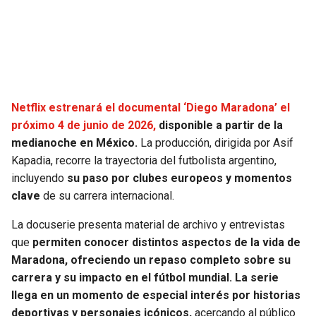
SEAHAWKS
PELICANS
BEARS
SPURS
LIONS
NUGGETS
Netflix estrenará el documental ‘Diego Maradona’ el
próximo 4 de junio de 2026,
disponible a partir de la
PACKERS
TIMBERWOLVES
medianoche en México.
La producción, dirigida por Asif
Kapadia, recorre la trayectoria del futbolista argentino,
VIKINGS
THUNDER
incluyendo
su paso por clubes europeos y momentos
clave
de su carrera internacional.
FALCONS
TRAIL BLAZERS
La docuserie presenta material de archivo y entrevistas
que
permiten conocer distintos aspectos de la vida de
PANTHERS
JAZZ
Maradona, ofreciendo un repaso completo sobre su
carrera y su impacto en el fútbol mundial. La serie
SAINTS
llega en un momento de especial interés por historias
deportivas y personajes icónicos,
acercando al público