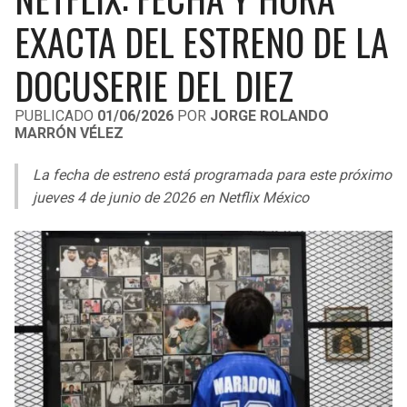
LIGA DE EXPANSIÓN MX
UEFA EUROPA LEAGUE
EXACTA DEL ESTRENO DE LA
RAIDERS
CAVALIERS
LEAGUES CUP
UEFA CONFERENCE LEAGUE
DOCUSERIE DEL DIEZ
MLS
CHARGERS
PISTONS
PUBLICADO
01/06/2026
POR
JORGE ROLANDO
MARRÓN VÉLEZ
COPA LIBERTADORES
RAVENS
PACERS
La fecha de estreno está programada para este próximo
COPA SUDAMERICANA
BENGALS
BUCKS
jueves 4 de junio de 2026 en Netflix México
LIGA BETPLAY
BROWNS
HAWKS
OTRAS LIGAS
STEELERS
HORNETS
TEXANS
HEAT
COLTS
MAGIC