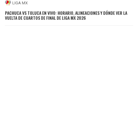
LIGA MX
PACHUCA VS TOLUCA EN VIVO: HORARIO, ALINEACIONES Y DÓNDE VER LA
VUELTA DE CUARTOS DE FINAL DE LIGA MX 2026