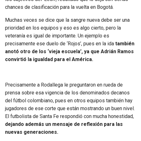
BUCCANEERS
chances de clasificación para la vuelta en Bogotá.
Muchas veces se dice que la sangre nueva debe ser una
prioridad en los equipos y eso es algo cierto, pero la
veteranía es igual de importante. Un ejemplo es
precisamente ese duelo de ‘Rojos’, pues en la ida
también
anotó otro de los ‘vieja escuela’, ya que Adrián Ramos
convirtió la igualdad para el América.
Precisamente a Rodallega le preguntaron en rueda de
prensa sobre esa vigencia de los denominados decanos
del fútbol colombiano, pues en otros equipos también hay
jugadores de ese corte que están mostrando un buen nivel.
El futbolista de Santa Fe respondió con mucha honestidad,
dejando además un mensaje de reflexión para las
nuevas generaciones.