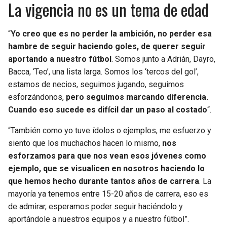
La vigencia no es un tema de edad
“
Yo creo que es no perder la ambición, no perder esa
hambre de seguir haciendo goles, de querer seguir
aportando a nuestro fútbol
. Somos junto a Adrián, Dayro,
Bacca, ‘Teo’, una lista larga. Somos los ‘tercos del gol’,
estamos de necios, seguimos jugando, seguimos
esforzándonos,
pero seguimos marcando diferencia.
Cuando eso sucede es difícil dar un paso al costado
“.
“También como yo tuve ídolos o ejemplos, me esfuerzo y
siento que los muchachos hacen lo mismo,
nos
esforzamos para que nos vean esos jóvenes como
ejemplo, que se visualicen en nosotros haciendo lo
que hemos hecho durante tantos años de carrera
. La
mayoría ya tenemos entre 15-20 años de carrera, eso es
de admirar, esperamos poder seguir haciéndolo y
aportándole a nuestros equipos y a nuestro fútbol”.