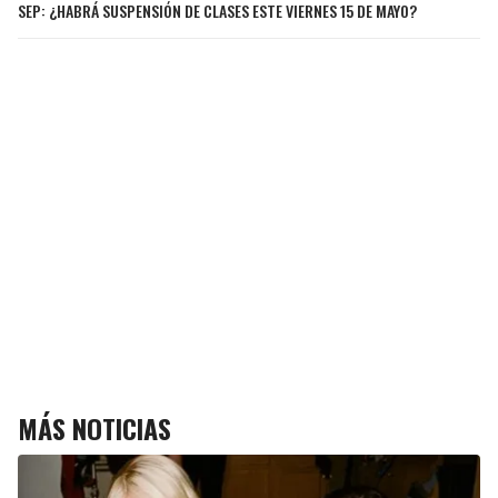
SEP: ¿HABRÁ SUSPENSIÓN DE CLASES ESTE VIERNES 15 DE MAYO?
MÁS NOTICIAS