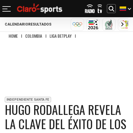
CALENDARIO
RESULTADOS
REGRESAR
REGRESAR
REGRESAR
REGRESAR
REGRESAR
REGRESAR
REGRESAR
REGRESAR
OLÍMPICOS
MUNDIAL 2026
SELECCIÓN
LIG
HOME
I
COLOMBIA
I
LIGA BETPLAY
I
HUGO RODALLEGA REVELA LA CLAVE
FÚTBOL
FÚTBOL INTERNACIONAL
MOTOR
NFL
NBA
BÉISBOL
OTROS DEPORTES
ACTUALIDAD
MUNDIAL 2026
CHAMPIONS LEAGUE
FÓRMULA 1
MEXICANO
CICLISMO
TENDENCIAS
BILLS
CELTICS
LIGA MX
LALIGA
NASCAR
MLB
TENIS
MÚSICA
DOLPHINS
NETS
SELECCIÓN MEXICANA
PREMIER LEAGUE
BOXEO
CINE Y TV
PATRIOTS
KNICKS
CONCACHAMPIONS
SERIE A
GOLF
VIDEOJUEGOS
INDEPENDIENTE SANTA FE
JETS
76ERS
HUGO RODALLEGA REVELA
FÚTBOL DE ESTUFA
BUNDESLIGA
UFC
BRONCOS
RAPTORS
LA CLAVE DEL ÉXITO DE LOS
FÚTBOL FEMENIL
LIGUE 1
CHIEFS
BULLS